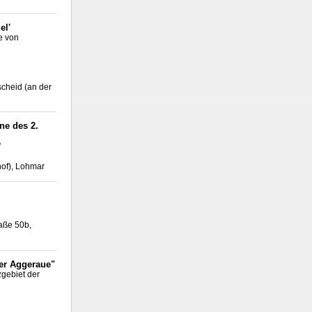
el'
e von
scheid (an der
ne des 2.
'
hof), Lohmar
aße 50b,
er Aggeraue"
zgebiet der