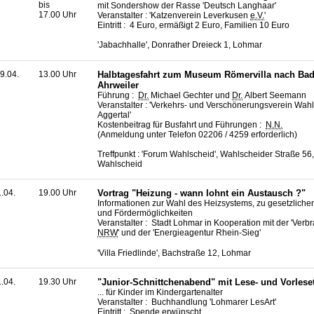
bis
mit Sondershow der Rasse 'Deutsch Langhaar'
17.00 Uhr
Veranstalter : 'Katzenverein Leverkusen
e.V.
'
Eintritt : 4 Euro, ermäßigt 2 Euro, Familien 10 Euro
'Jabachhalle', Donrather Dreieck 1, Lohmar
9.04.
13.00 Uhr
Halbtagesfahrt zum Museum Römervilla nach Bad
Ahrweiler
Führung :
Dr.
Michael Gechter und
Dr.
Albert Seemann
Veranstalter : 'Verkehrs- und Verschönerungsverein Wahl
Aggertal'
Kostenbeitrag für Busfahrt und Führungen :
N.N.
(Anmeldung unter Telefon 02206 / 4259 erforderlich)
Treffpunkt : 'Forum Wahlscheid', Wahlscheider Straße 56
Wahlscheid
1.04.
19.00 Uhr
Vortrag "Heizung - wann lohnt ein Austausch ?"
Informationen zur Wahl des Heizsystems, zu gesetzlich
und Fördermöglichkeiten
Veranstalter : Stadt Lohmar in Kooperation mit der 'Verb
NRW
' und der 'Energieagentur Rhein-Sieg'
'Villa Friedlinde', Bachstraße 12, Lohmar
1.04.
19.30 Uhr
"Junior-Schnittchenabend" mit Lese- und Vorleseti
... für Kinder im Kindergartenalter
Veranstalter : Buchhandlung 'Lohmarer LesArt'
Eintritt : Spende erwünscht