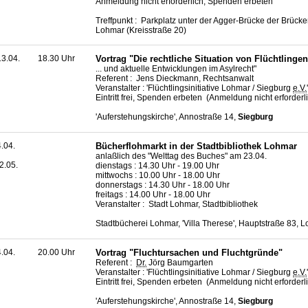
Anmeldung nicht erforderlich, Spenden erbeten
Treffpunkt : Parkplatz unter der Agger-Brücke der Brücke
Lohmar (Kreisstraße 20)
3.04.
18.30 Uhr
Vortrag "Die rechtliche Situation von Flüchtlingen 
... und aktuelle Entwicklungen im Asylrecht"
Referent : Jens Dieckmann, Rechtsanwalt
Veranstalter : 'Flüchtlingsinitiative Lohmar / Siegburg
e.V.
'
Eintritt frei, Spenden erbeten (Anmeldung nicht erforderl
'Auferstehungskirche', Annostraße 14,
Siegburg
4.04.
Bücherflohmarkt in der Stadtbibliothek Lohmar
anlaßlich des "Welttag des Buches" am 23.04.
2.05.
dienstags : 14.30 Uhr - 19.00 Uhr
mittwochs : 10.00 Uhr - 18.00 Uhr
donnerstags : 14.30 Uhr - 18.00 Uhr
freitags : 14.00 Uhr - 18.00 Uhr
Veranstalter : Stadt Lohmar, Stadtbibliothek
Stadtbücherei Lohmar, 'Villa Therese', Hauptstraße 83, 
4.04.
20.00 Uhr
Vortrag "Fluchtursachen und Fluchtgründe"
Referent :
Dr.
Jörg Baumgarten
Veranstalter : 'Flüchtlingsinitiative Lohmar / Siegburg
e.V.
'
Eintritt frei, Spenden erbeten (Anmeldung nicht erforderl
'Auferstehungskirche', Annostraße 14,
Siegburg