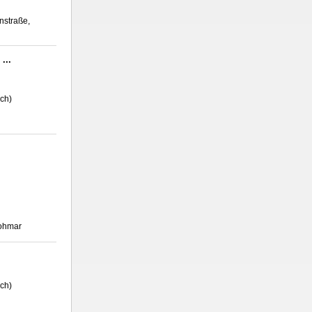
nstraße,
...
ich)
Lohmar
ich)