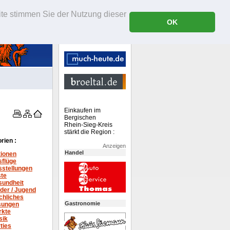
ite stimmen Sie der Nutzung dieser
OK
Einkaufen im
Bergischen
Rhein-Sieg-Kreis
stärkt die Region :
rien :
Anzeigen
Handel
tionen
sflüge
stellungen
ste
sundheit
der / Jugend
chliches
Gastronomie
sungen
rkte
sik
ties