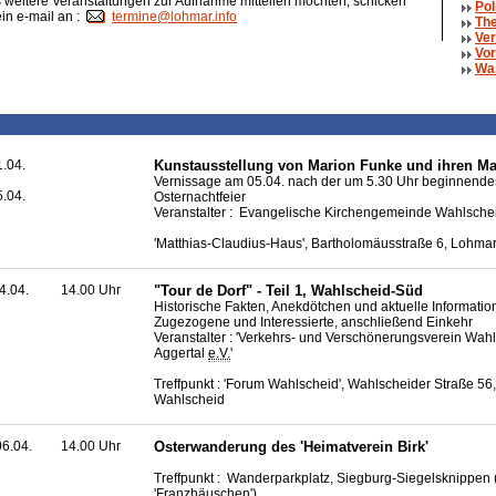
weitere Veranstaltungen zur Aufnahme mitteilen möchten, schicken
Pol
ein e-mail an :
termine@lohmar.info
The
Ver
Vor
Wa
1.04.
Kunstausstellung von Marion Funke und ihren Ma
Vernissage am 05.04. nach der um 5.30 Uhr beginnend
5.04.
Osternachtfeier
Veranstalter : Evangelische Kirchengemeinde Wahlsche
'Matthias-Claudius-Haus', Bartholomäusstraße 6, Lohma
4.04.
14.00 Uhr
"Tour de Dorf" - Teil 1, Wahlscheid-Süd
Historische Fakten, Anekdötchen und aktuelle Informatio
Zugezogene und Interessierte, anschließend Einkehr
Veranstalter : 'Verkehrs- und Verschönerungsverein Wahl
Aggertal
e.V.
'
Treffpunkt : 'Forum Wahlscheid', Wahlscheider Straße 56
Wahlscheid
6.04.
14.00 Uhr
Osterwanderung des 'Heimatverein Birk'
Treffpunkt : Wanderparkplatz, Siegburg-Siegelsknippen
'Franzhäuschen')