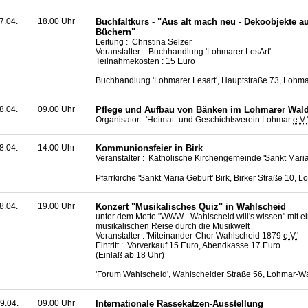
7.04.
18.00 Uhr
Buchfaltkurs - "Aus alt mach neu - Dekoobjekte au
Büchern"
Leitung : Christina Selzer
Veranstalter : Buchhandlung 'Lohmarer LesArt'
Teilnahmekosten : 15 Euro
Buchhandlung 'Lohmarer Lesart', Hauptstraße 73, Lohm
8.04.
09.00 Uhr
Pflege und Aufbau von Bänken im Lohmarer Wal
Organisator : 'Heimat- und Geschichtsverein Lohmar
e.V.
'
8.04.
14.00 Uhr
Kommunionsfeier in Birk
Veranstalter : Katholische Kirchengemeinde 'Sankt Maria
Pfarrkirche 'Sankt Maria Geburt' Birk, Birker Straße 10, L
8.04.
19.00 Uhr
Konzert "Musikalisches Quiz" in Wahlscheid
unter dem Motto "WWW - Wahlscheid will's wissen" mit e
musikalischen Reise durch die Musikwelt
Veranstalter : 'Miteinander-Chor Wahlscheid 1879
e.V.
'
Eintritt : Vorverkauf 15 Euro, Abendkasse 17 Euro
(Einlaß ab 18 Uhr)
'Forum Wahlscheid', Wahlscheider Straße 56, Lohmar-W
9.04.
09.00 Uhr
Internationale Rassekatzen-Ausstellung