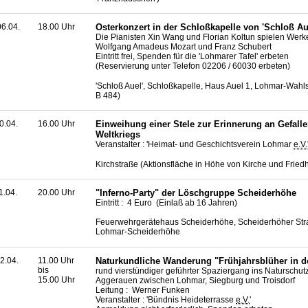
6.04.
18.00 Uhr
Osterkonzert in der Schloßkapelle von 'Schloß Au
Die Pianisten Xin Wang und Florian Koltun spielen Werk
Wolfgang Amadeus Mozart und Franz Schubert
Eintritt frei, Spenden für die 'Lohmarer Tafel' erbeten
(Reservierung unter Telefon 02206 / 60030 erbeten)
'Schloß Auel', Schloßkapelle, Haus Auel 1, Lohmar-Wahl
B 484)
0.04.
16.00 Uhr
Einweihung einer Stele zur Erinnerung an Gefalle
Weltkriegs
Veranstalter : 'Heimat- und Geschichtsverein Lohmar
e.V.
Kirchstraße (Aktionsfläche in Höhe von Kirche und Fried
1.04.
20.00 Uhr
"Inferno-Party" der Löschgruppe Scheiderhöhe
Eintritt : 4 Euro (Einlaß ab 16 Jahren)
Feuerwehrgerätehaus Scheiderhöhe, Scheiderhöher Str
Lohmar-Scheiderhöhe
2.04.
11.00 Uhr
Naturkundliche Wanderung "Frühjahrsblüher in d
bis
rund vierstündiger geführter Spaziergang ins Naturschut
15.00 Uhr
Aggerauen zwischen Lohmar, Siegburg und Troisdorf
Leitung : Werner Funken
Veranstalter : 'Bündnis Heideterrasse
e.V.
'