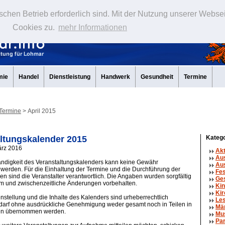
schen Betrieb erforderlich sind. Mit der Nutzung unserer Webse
Cookies zu.
mehr Informationen
mie
Handel
Dienstleistung
Handwerk
Gesundheit
Termine
Termine
> April 2015
ltungskalender 2015
Katego
ärz 2016
Ak
Au
tändigkeit des Veranstaltungskalenders kann keine Gewähr
Aus
erden. Für die Einhaltung der Termine und die Durchführung der
Fe
en sind die Veranstalter verantwortlich. Die Angaben wurden sorgfältig
Ge
um und zwischenzeitliche Änderungen vorbehalten.
Kin
Kir
tellung und die Inhalte des Kalenders sind urheberrechtlich
Le
 darf ohne ausdrückliche Genehmigung weder gesamt noch in Teilen in
Mä
en übernommen werden.
Mu
Par