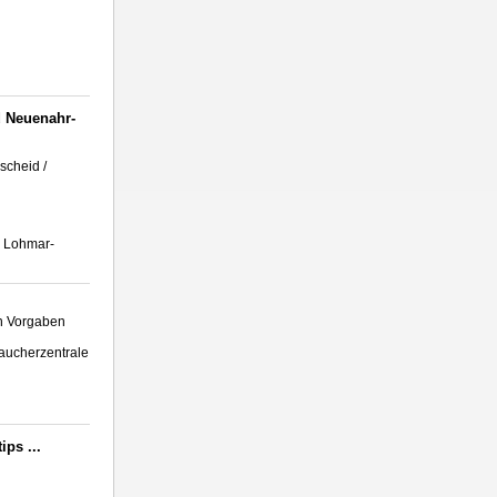
 Neuenahr-
scheid /
, Lohmar-
en Vorgaben
raucherzentrale
ps ...