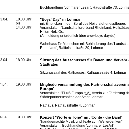
Buchhandlung 'Lohmarer Lesart', Hauptstraße 73, Lohm
3.04.
10.00 Uhr
"Boys' Day" in Lohmar
bis
mit Einblicken in den Beruf des Heilerziehungspflegers
14.00 Uhr
Veranstalter : 'Landschaftsverband Rheinland, Heilpäd
Hilfen-Netz Ost'
(Anmeldung erforderlich über www.boys-day.de)
Wohnhaus für Menschen mit Behinderung des 'Landscha
Rheinland', Raiffeisenstraße 20, Lohmar
3.04.
18.00 Uhr
Sitzung des Ausschusses für Bauen und Verkehr 
Stadtrates
Sitzungssaal des Rathauses, Rathausstraße 4, Lohmar
4.04.
19.00 Uhr
Mitgliederversammlung des Partnerschaftsverein
Europa'
Veranstalter : 'PLuS Europa
e.V.
', Verein zur Förderung
Städtepartnerschaften der Stadt Lohmar
Rathaus, Rathausstraße 4, Lohmar
4.04.
19.30 Uhr
Konzert "Worte & Töne" mit 'Conte - die Band'
"handgemachte Musik und Texte zum Weiterdenken"
Veranstalter : Buchhandlung 'Lohmarer LesArt'