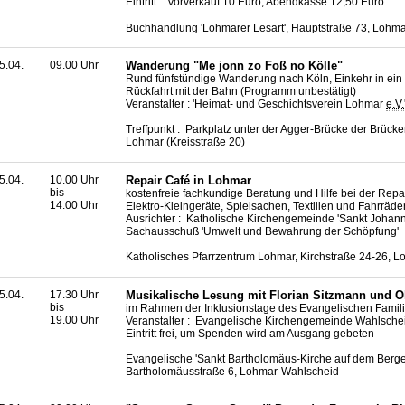
Eintritt : Vorverkauf 10 Euro, Abendkasse 12,50 Euro
Buchhandlung 'Lohmarer Lesart', Hauptstraße 73, Lohm
5.04.
09.00 Uhr
Wanderung "Me jonn zo Foß no Kölle"
Rund fünfstündige Wanderung nach Köln, Einkehr in ein
Rückfahrt mit der Bahn (Programm unbestätigt)
Veranstalter : 'Heimat- und Geschichtsverein Lohmar
e.V.
Treffpunkt : Parkplatz unter der Agger-Brücke der Brücke
Lohmar (Kreisstraße 20)
5.04.
10.00 Uhr
Repair Café in Lohmar
bis
kostenfreie fachkundige Beratung und Hilfe bei der Repa
14.00 Uhr
Elektro-Kleingeräte, Spielsachen, Textilien und Fahrräde
Ausrichter : Katholische Kirchengemeinde 'Sankt Johann
Sachausschuß 'Umwelt und Bewahrung der Schöpfung'
Katholisches Pfarrzentrum Lohmar, Kirchstraße 24-26, 
5.04.
17.30 Uhr
Musikalische Lesung mit Florian Sitzmann und Ol
bis
im Rahmen der Inklusionstage des Evangelischen Famil
19.00 Uhr
Veranstalter : Evangelische Kirchengemeinde Wahlsche
Eintritt frei, um Spenden wird am Ausgang gebeten
Evangelische 'Sankt Bartholomäus-Kirche auf dem Berge
Bartholomäusstraße 6, Lohmar-Wahlscheid