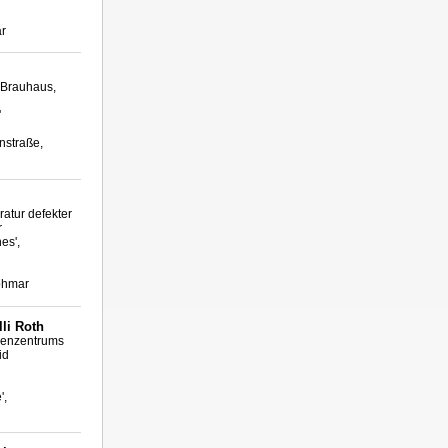
ar
 Brauhaus,
'
nstraße,
ratur defekter
r
es',
Lohmar
li Roth
ienzentrums
id
',