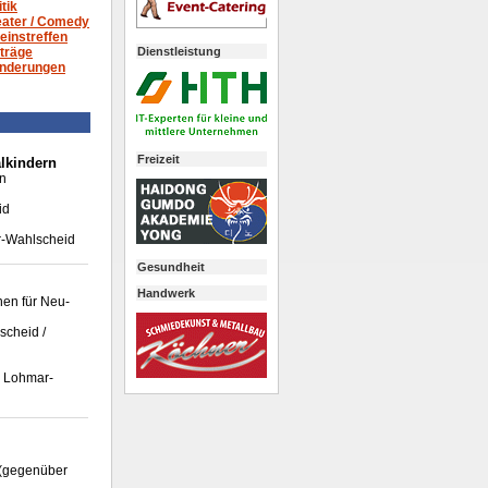
itik
ater /
Comedy
einstreffen
Dienstleistung
träge
nderungen
Freizeit
lkindern
en
id
r-Wahlscheid
Gesundheit
Handwerk
nen für Neu-
scheid /
, Lohmar-
 (gegenüber