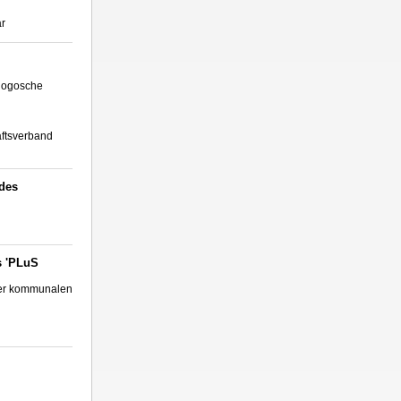
ar
agogosche
ftsverband
des
s 'PLuS
 der kommunalen