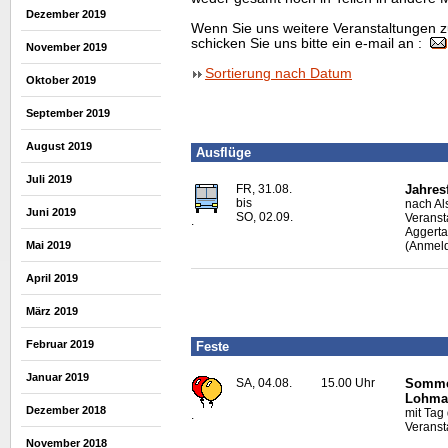
Dezember 2019
Wenn Sie uns weitere Veranstaltungen z
schicken Sie uns bitte ein e-mail an :
November 2019
Sortierung nach Datum
Oktober 2019
September 2019
August 2019
Ausflüge
Juli 2019
FR, 31.08.
Jahres
bis
nach Al
Juni 2019
SO, 02.09.
Veranst
.
Aggerta
Mai 2019
(Anmeld
April 2019
März 2019
Februar 2019
Feste
Januar 2019
SA, 04.08.
15.00 Uhr
Sommer
Lohma
Dezember 2018
mit Tag
.
Veranst
November 2018