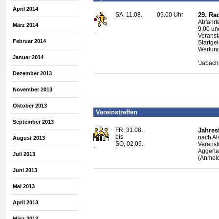
April 2014
SA, 11.08.
09.00 Uhr
29. Ra
Abfahrt
März 2014
9.00 un
.
Veranst
Februar 2014
Startge
Wertung
Januar 2014
'Jabach
Dezember 2013
November 2013
Oktober 2013
Vereinstreffen
September 2013
FR, 31.08.
Jahres
bis
nach Al
August 2013
SO, 02.09.
Veranst
.
Aggerta
Juli 2013
(Anmeld
Juni 2013
Mai 2013
April 2013
März 2013