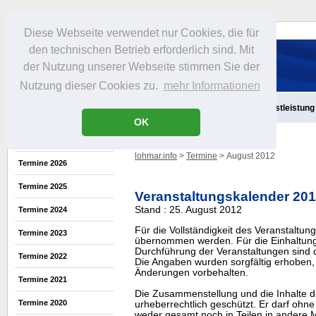
Diese Webseite verwendet nur Cookies, die für
den technischen Betrieb erforderlich sind. Mit
der Nutzung unserer Webseite stimmen Sie der
Nutzung dieser Cookies zu.
mehr Informationen
Aktuelles
Infos
Freizeit
Gastronomie
Handel
Dienstleistung
OK
lohmar.info
>
Termine
> August 2012
Termine 2026
Termine 2025
Veranstaltungskalender 20
Stand : 25. August 2012
Termine 2024
Für die Vollständigkeit des Veranstaltu
Termine 2023
übernommen werden. Für die Einhaltung
Durchführung der Veranstaltungen sind di
Termine 2022
Die Angaben wurden sorgfältig erhoben, 
Änderungen vorbehalten.
Termine 2021
Die Zusammenstellung und die Inhalte d
Termine 2020
urheberrechtlich geschützt. Er darf oh
weder gesamt noch in Teilen in ander