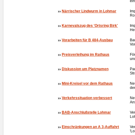
ei
Närrischer Lindwurm in Lohmar
Im
Ro
Karnevalszug des 'Ortsring Birk'
Im
Hei
Vorarbeiten für B 484-Ausbau
Ba
Vo
Preisverleihung im Rathaus
Fö
un
Diskussion um Platznamen
Par
St
Mini-Kreisel vor dem Rathaus
Ne
de
Verkehrssituation verbessert
Ne
An
BAB
-Anschlußstelle Lohmar
Ve
Lo
Einschränkungen an A 3-Auffahrt
Ve
'Lo