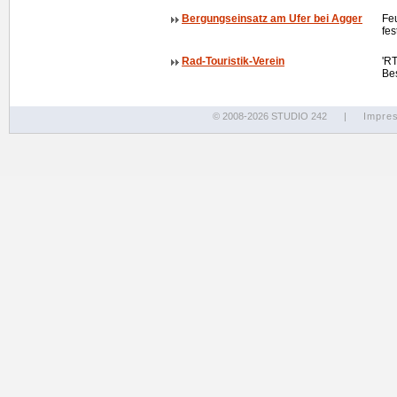
Bergungseinsatz am Ufer bei Agger
Fe
fe
Rad-Touristik-Verein
'RT
Be
© 2008-2026 STUDIO 242
|
Impre