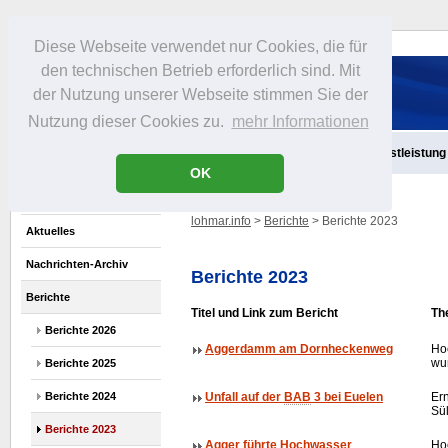
Diese Webseite verwendet nur Cookies, die für
den technischen Betrieb erforderlich sind. Mit
der Nutzung unserer Webseite stimmen Sie der
Nutzung dieser Cookies zu.
mehr Informationen
Aktuelles
Infos
Freizeit
Gastronomie
Handel
Dienstleistung
OK
lohmar.info
>
Berichte
> Berichte 2023
Aktuelles
Nachrichten-Archiv
Berichte 2023
Berichte
Titel und Link zum Bericht
Th
Berichte 2026
Aggerdamm am Dornheckenweg
Ho
wur
Berichte 2025
Berichte 2024
Unfall auf der
BAB
3 bei Euelen
Ern
Sül
Berichte 2023
Agger führte Hochwasser
Ho