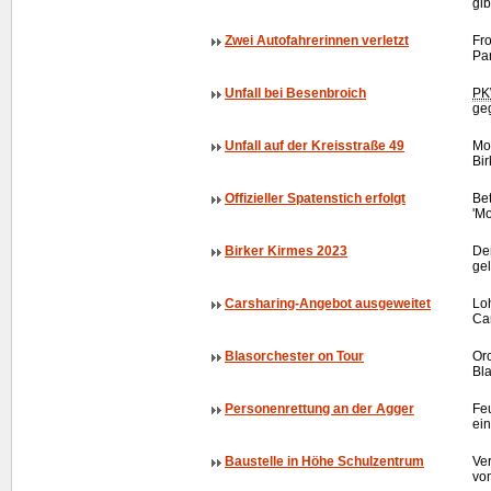
gib
Zwei Autofahrerinnen verletzt
Fr
Par
Unfall bei Besenbroich
P
ge
Unfall auf der Kreisstraße 49
Mot
Bir
Offizieller Spatenstich erfolgt
Bet
'M
Birker Kirmes 2023
Der
ge
Carsharing-Angebot ausgeweitet
Loh
Ca
Blasorchester on Tour
Or
Bl
Personenrettung an der Agger
Fe
ei
Baustelle in Höhe Schulzentrum
Ve
vo