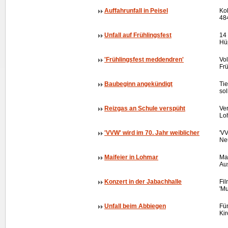
Auffahrunfall in Peisel
Kol
484
Unfall auf Frühlingsfest
14 
Hüp
'Frühlingsfest meddendren'
Vol
Frü
Baubeginn angekündigt
Tie
sol
Reizgas an Schule verspüht
Ver
Lo
'VVW' wird im 70. Jahr weiblicher
'V
Ne
Maifeier in Lohmar
Ma
Au
Konzert in der Jabachhalle
Fil
'Mu
Unfall beim Abbiegen
Fün
Kir