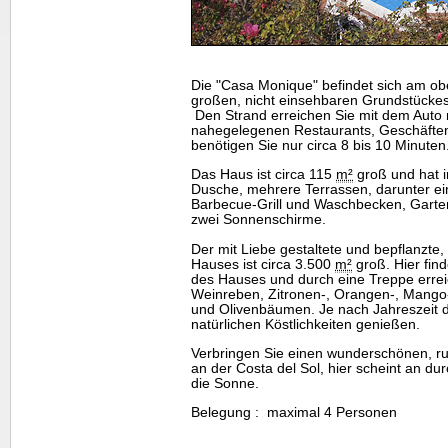
Die "Casa Monique" befindet sich am o
großen, nicht einsehbaren Grundstückes
Den Strand erreichen Sie mit dem Auto 
nahegelegenen Restaurants, Geschäften
benötigen Sie nur circa 8 bis 10 Minuten
Das Haus ist circa 115
m²
groß und hat i
Dusche, mehrere Terrassen, darunter ei
Barbecue-Grill und Waschbecken, Garte
zwei Sonnenschirme.
Der mit Liebe gestaltete und bepflanzte
Hauses ist circa 3.500
m²
groß. Hier fin
des Hauses und durch eine Treppe erreic
Weinreben, Zitronen-, Orangen-, Mango-,
und Olivenbäumen. Je nach Jahreszeit dü
natürlichen Köstlichkeiten genießen.
Verbringen Sie einen wunderschönen, ru
an der Costa del Sol, hier scheint an du
die Sonne.
Belegung : maximal 4 Personen