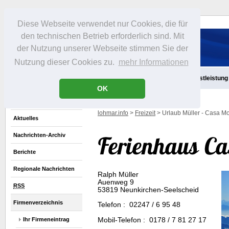
Diese Webseite verwendet nur Cookies, die für
den technischen Betrieb erforderlich sind. Mit
der Nutzung unserer Webseite stimmen Sie der
Nutzung dieser Cookies zu.
mehr Informationen
Aktuelles
Infos
Freizeit
Gastronomie
Handel
Dienstleistung
OK
lohmar.info
>
Freizeit
> Urlaub Müller - Casa M
Aktuelles
Nachrichten-Archiv
Berichte
Regionale Nachrichten
Ralph Müller
Auenweg 9
RSS
53819 Neunkirchen-Seelscheid
Firmenverzeichnis
Telefon : 02247 / 6 95 48
Mobil-Telefon : 0178 / 7 81 27 17
Ihr Firmeneintrag