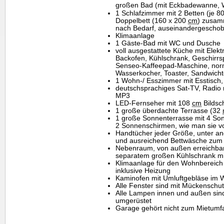
großen Bad (mit Eckbadewanne, Wa
1 Schlafzimmer mit 2 Betten (je 8
Doppelbett (160 x 200
cm
) zusam
nach Bedarf, auseinandergescho
Klimaanlage
1 Gäste-Bad mit WC und Dusche
voll ausgestattete Küche mit Elek
Backofen, Kühlschrank, Geschirrsp
Senseo-Kaffeepad-Maschine, nor
Wasserkocher, Toaster, Sandwicht
1 Wohn-/ Esszimmer mit Esstisch,
deutschsprachiges Sat-TV, Radio
MP3
LED-Fernseher mit 108
cm
Bildsc
1 große überdachte Terrasse (32
1 große Sonnenterrasse mit 4 So
2 Sonnenschirmen, wie man sie v
Handtücher jeder Größe, unter a
und ausreichend Bettwäsche zum
Nebenraum, von außen erreichba
separatem großen Kühlschrank mit
Klimaanlage für den Wohnbereich
inklusive Heizung
Kaminofen mit Umluftgebläse im
Alle Fenster sind mit Mückenschut
Alle Lampen innen und außen sin
umgerüstet
Garage gehört nicht zum Mietumfa