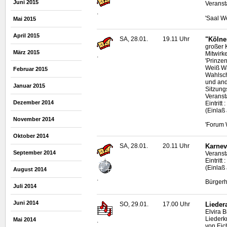
Juni 2015
Veranst
.
'Saal W
Mai 2015
April 2015
SA, 28.01.
19.11 Uhr
"Kölne
großer 
März 2015
Mitwirke
.
'Prinze
Weiß Wa
Februar 2015
Wahlsch
und an
Januar 2015
Sitzung
Veranst
Dezember 2014
Eintrit
(Einlaß
November 2014
'Forum 
Oktober 2014
SA, 28.01.
20.11 Uhr
Karneva
September 2014
Veranst
Eintrit
(Einlaß
August 2014
.
Bürgerh
Juli 2014
Juni 2014
SO, 29.01.
17.00 Uhr
Lieder
Elvira 
Liederk
Mai 2014
.
von Eic