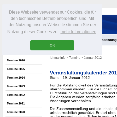
Diese Webseite verwendet nur Cookies, die für
den technischen Betrieb erforderlich sind. Mit
der Nutzung unserer Webseite stimmen Sie der
Nutzung dieser Cookies zu.
mehr Informationen
Aktuelles
Infos
Freizeit
Gastronomie
Handel
Dienstleistung
OK
lohmar.info
>
Termine
> Januar 2012
Termine 2026
Termine 2025
Veranstaltungskalender 20
Stand : 19. Januar 2012
Termine 2024
Für die Vollständigkeit des Veranstaltu
Termine 2023
übernommen werden. Für die Einhaltung
Durchführung der Veranstaltungen sind di
Termine 2022
Die Angaben wurden sorgfältig erhoben, 
Änderungen vorbehalten.
Termine 2021
Die Zusammenstellung und die Inhalte d
Termine 2020
urheberrechtlich geschützt. Er darf oh
weder gesamt noch in Teilen in ander