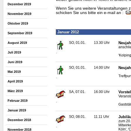
Dezember 2019
Wenn Sie uns weitere Veranstaltungen z
schicken Sie uns bitte ein e-mail an :
November 2019
Oktober 2019
Januar 2012
September 2019
SO, 01.01.
13.30 Uhr
Neujah
August 2019
anschli
.
Juli 2019
'Kolpin
Juni 2019
SO, 01.01.
14.00 Uhr
Neujah
Mai 2019
Treffpun
.
April 2019
März 2019
SA, 07.01.
16.00 Uhr
Vorstel
Veransta
Februar 2019
.
Gaststät
Januar 2019
SO, 08.01.
11.11 Uhr
Jubilä
Dezember 2018
zum 20.
Mitwirk
.
Köln', '
November 2018