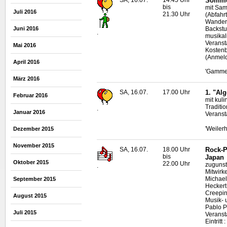
Sommer
bis
mit Sam
Juli 2016
21.30 Uhr
(Abfahr
Wanderu
Backstu
Juni 2016
.
musikal
Veransta
Mai 2016
Kostenb
(Anmeld
April 2016
'Gamme
März 2016
SA, 16.07.
17.00 Uhr
1. "Al
Februar 2016
mit kul
Traditi
.
Januar 2016
Veranst
'Weilerh
Dezember 2015
November 2015
SA, 16.07.
18.00 Uhr
Rock-P
bis
Japan
Oktober 2015
22.00 Uhr
zugunst
.
Mitwirk
Michael
September 2015
Heckert,
Creepin
August 2015
Musik- 
Pablo P
Juli 2015
Veranst
Eintrit