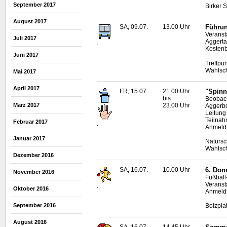
September 2017
Birker 
August 2017
SA, 09.07.
13.00 Uhr
Führun
Veranst
Juli 2017
Aggerta
.
Kostenb
Juni 2017
Treffpu
Wahlsc
Mai 2017
April 2017
FR, 15.07.
21.00 Uhr
"Spinn
bis
Beobac
März 2017
23.00 Uhr
Aggerb
Leitung
Teilnah
Februar 2017
.
Anmeldu
Januar 2017
Natursc
Wahlsc
Dezember 2016
SA, 16.07.
10.00 Uhr
6. Don
November 2016
Fußball
Veranst
.
Oktober 2016
Anmeldu
September 2016
Bolzpla
August 2016
SA, 16.07.
14.45 Uhr