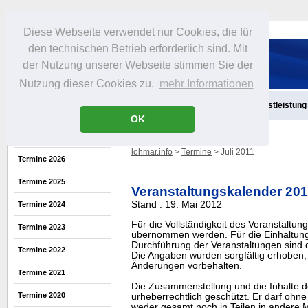
Diese Webseite verwendet nur Cookies, die für
den technischen Betrieb erforderlich sind. Mit
der Nutzung unserer Webseite stimmen Sie der
Nutzung dieser Cookies zu.
mehr Informationen
Aktuelles
Infos
Freizeit
Gastronomie
Handel
Dienstleistung
OK
lohmar.info
>
Termine
> Juli 2011
Termine 2026
Termine 2025
Veranstaltungskalender 20
Stand : 19. Mai 2012
Termine 2024
Für die Vollständigkeit des Veranstaltu
Termine 2023
übernommen werden. Für die Einhaltung
Durchführung der Veranstaltungen sind di
Termine 2022
Die Angaben wurden sorgfältig erhoben, 
Änderungen vorbehalten.
Termine 2021
Die Zusammenstellung und die Inhalte d
Termine 2020
urheberrechtlich geschützt. Er darf oh
weder gesamt noch in Teilen in ander