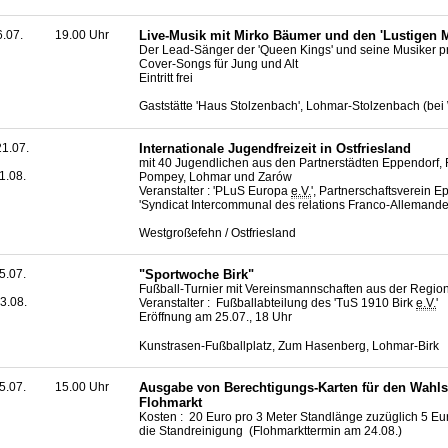
6.07.
19.00 Uhr
Live
-Musik mit Mirko Bäumer und den 'Lustigen 
Der Lead-Sänger der 'Queen Kings' und seine Musiker p
Cover-Songs für Jung und Alt
Eintritt frei
Gaststätte 'Haus Stolzenbach', Lohmar-Stolzenbach (bei
1.07.
Internationale Jugendfreizeit in Ostfriesland
mit 40 Jugendlichen aus den Partnerstädten Eppendorf, 
1.08.
Pompey, Lohmar und Zarów
Veranstalter : 'PLuS Europa
e.V.
', Partnerschaftsverein 
'Syndicat Intercommunal des relations Franco-Allemande
Westgroßefehn / Ostfriesland
5.07.
"Sportwoche Birk"
Fußball-Turnier mit Vereinsmannschaften aus der Regio
3.08.
Veranstalter : Fußballabteilung des 'TuS 1910 Birk
e.V.
'
Eröffnung am 25.07., 18 Uhr
Kunstrasen-Fußballplatz, Zum Hasenberg, Lohmar-Birk
5.07.
15.00 Uhr
Ausgabe von Berechtigungs-Karten für den Wahls
Flohmarkt
Kosten : 20 Euro pro 3 Meter Standlänge zuzüglich 5 Eur
die Standreinigung (Flohmarkttermin am 24.08.)