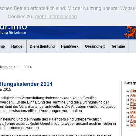
schen Betrieb erforderlich sind. Mit der Nutzung unserer Webse
Cookies zu.
mehr Informationen
mie
Handel
Dienstleistung
Handwerk
Gesundheit
Termine
Termine
> Juli 2014
ltungskalender 2014
Katego
ai 2015
Ak
Au
tändigkeit des Veranstaltungskalenders kann keine Gewähr
Fe
erden. Für die Einhaltung der Termine und die Durchführung der
Fil
en sind die Veranstalter verantwortlich. Die Angaben wurden sorgfältig
Kin
um und zwischenzeitliche Änderungen vorbehalten.
Mä
Mu
tellung und die Inhalte des Kalenders sind urheberrechtlich
Spo
 darf ohne ausdrückliche Genehmigung weder gesamt noch in Teilen in
Wa
en übernommen werden.