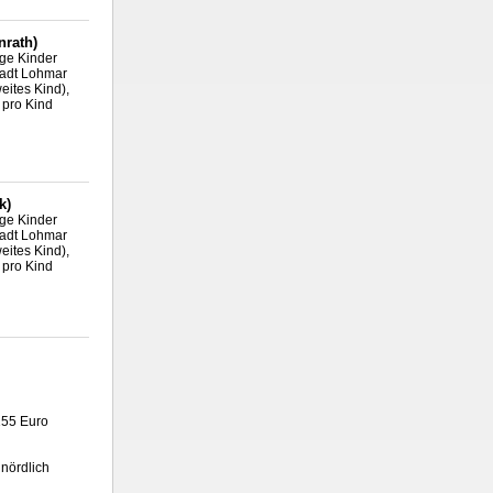
nrath)
ige Kinder
Stadt Lohmar
eites Kind),
 pro Kind
k)
ige Kinder
Stadt Lohmar
eites Kind),
 pro Kind
155 Euro
nördlich