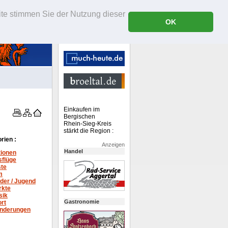
ite stimmen Sie der Nutzung dieser
OK
Einkaufen im
Bergischen
Rhein-Sieg-Kreis
stärkt die Region :
rien :
Anzeigen
Handel
tionen
sflüge
ste
m
der / Jugend
rkte
sik
Gastronomie
rt
nderungen