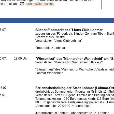
weitere Veranstaltungen zur Aufnahme mitteilen möchten, schicken
ein e-mail an :
termine@lohmar.info
5.07.
Bücher-Flohmarkt des 'Lions Club Lohmar'
zugunsten des 'Förderkreis Blinden-Zentrum Tibet - Brail
Grenzen' aus Swisttal
Veranstalter : 'Lions Club Lohmar'
Frouardplatz, Lohmar
5.07.
18.00 Uhr
"Wiesenfest" des 'Männerchor Wahlscheid' am "
Veranstalter : 'Männerchor Wahlscheid 1879
e.V.
'
"Sängerhaus" des 'Männerchor Wahlscheid', Wahlscheide
Lohmar-Wahlscheid
7.07.
Feriennaherholung der Stadt Lohmar (Lohmar-Ort
dreiwöchiges Sommerferien-Programm für 8- bis 11-jähr
5.07.
Veranstalter : Amt für Jugend, Familie und Bildung der 
Teilnnahmekosten : 150 Euro (erstes Kind), 115 Euro (zw
80 Euro (jedes weitere Kind), ermäßigt pauschal 25 Euro
(Anmeldung bis 20.04.2014 erforderlich)
Jugendzentrum Lohmar, Johannesstraße 35, Lohmar