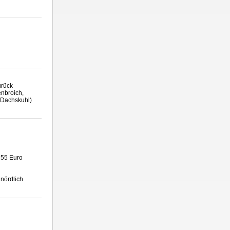
urück
enbroich,
 Dachskuhl)
155 Euro
nördlich