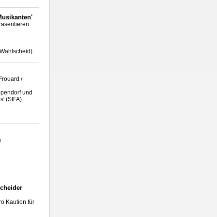
Musikanten'
räsentieren
 Wahlscheid)
Frouard /
Eppendorf und
s' (SIFA)
n
cheider
o Kaution für