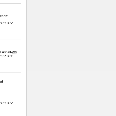
neben"
ranz Birk'
 Fußball-
WM
ranz Birk'
rt'
ranz Birk'