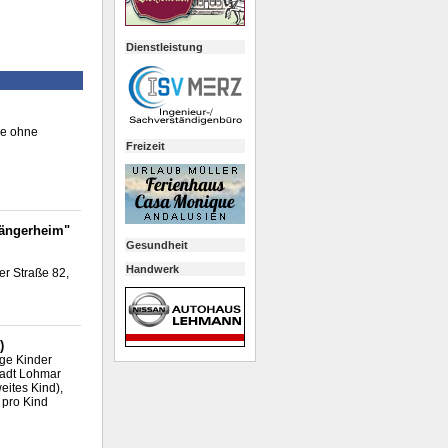
Dienstleistung
le ohne
Freizeit
Sängerheim"
Gesundheit
Handwerk
r Straße 82,
)
ige Kinder
Stadt Lohmar
eites Kind),
 pro Kind