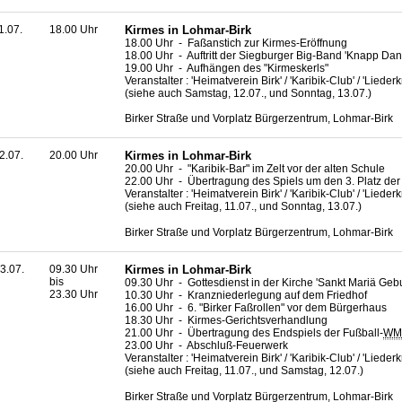
1.07.
18.00 Uhr
Kirmes in Lohmar-Birk
18.00 Uhr - Faßanstich zur Kirmes-Eröffnung
18.00 Uhr - Auftritt der Siegburger Big-Band 'Knapp Da
19.00 Uhr - Aufhängen des "Kirmeskerls"
Veranstalter : 'Heimatverein Birk' / 'Karibik-Club' / 'Liederk
(siehe auch Samstag, 12.07., und Sonntag, 13.07.)
Birker Straße und Vorplatz Bürgerzentrum, Lohmar-Birk
2.07.
20.00 Uhr
Kirmes in Lohmar-Birk
20.00 Uhr - "Karibik-Bar" im Zelt vor der alten Schule
22.00 Uhr - Übertragung des Spiels um den 3. Platz der
Veranstalter : 'Heimatverein Birk' / 'Karibik-Club' / 'Liederk
(siehe auch Freitag, 11.07., und Sonntag, 13.07.)
Birker Straße und Vorplatz Bürgerzentrum, Lohmar-Birk
3.07.
09.30 Uhr
Kirmes in Lohmar-Birk
bis
09.30 Uhr - Gottesdienst in der Kirche 'Sankt Mariä Gebu
23.30 Uhr
10.30 Uhr - Kranzniederlegung auf dem Friedhof
16.00 Uhr - 6. "Birker Faßrollen" vor dem Bürgerhaus
18.30 Uhr - Kirmes-Gerichtsverhandlung
21.00 Uhr - Übertragung des Endspiels der Fußball-
WM
23.00 Uhr - Abschluß-Feuerwerk
Veranstalter : 'Heimatverein Birk' / 'Karibik-Club' / 'Liederk
(siehe auch Freitag, 11.07., und Samstag, 12.07.)
Birker Straße und Vorplatz Bürgerzentrum, Lohmar-Birk