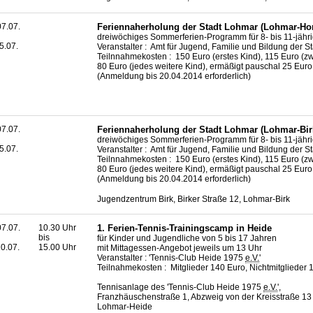
7.07.
Feriennaherholung der Stadt Lohmar (Lohmar-Ho
dreiwöchiges Sommerferien-Programm für 8- bis 11-jähr
5.07.
Veranstalter : Amt für Jugend, Familie und Bildung der 
Teilnnahmekosten : 150 Euro (erstes Kind), 115 Euro (zw
80 Euro (jedes weitere Kind), ermäßigt pauschal 25 Euro
(Anmeldung bis 20.04.2014 erforderlich)
7.07.
Feriennaherholung der Stadt Lohmar (Lohmar-Bir
dreiwöchiges Sommerferien-Programm für 8- bis 11-jähr
5.07.
Veranstalter : Amt für Jugend, Familie und Bildung der 
Teilnnahmekosten : 150 Euro (erstes Kind), 115 Euro (zw
80 Euro (jedes weitere Kind), ermäßigt pauschal 25 Euro
(Anmeldung bis 20.04.2014 erforderlich)
Jugendzentrum Birk, Birker Straße 12, Lohmar-Birk
7.07.
10.30 Uhr
1. Ferien-Tennis-Trainingscamp in Heide
bis
für Kinder und Jugendliche von 5 bis 17 Jahren
0.07.
15.00 Uhr
mit Mittagessen-Angebot jeweils um 13 Uhr
Veranstalter : 'Tennis-Club Heide 1975
e.V.
'
Teilnahmekosten : Mitglieder 140 Euro, Nichtmitglieder 
Tennisanlage des 'Tennis-Club Heide 1975
e.V.
',
Franzhäuschenstraße 1, Abzweig von der Kreisstraße 13 
Lohmar-Heide