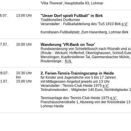
'Villa Therese', Hauptstraße 83, Lohmar
6.07.
13.00 Uhr
"Unser Dorf spielt Fußball" in Birk
Traditionelles Dorfturnier
Veranstalter : Fußballabteilung des 'TuS 1910 Birk
e.V.
'
Kunstrasen-Fußballplatz, Zum Hasenberg, Lohmar-Birk
7.07.
10.00 Uhr
Wanderung 'VR-Bank on Tour'
Rundwanderung von Schiefelbusch nach Rösrath und z
(Route : Wickuhl, Hofferhof, Oberlüghausen, Schloß Eul
Menzlingen, Kupfersiefener Tal, Gammersbacher Mühle,
Routenlänge :
N.N.
8.07.
10.30 Uhr
2. Ferien-Tennis-Trainingscamp in Heide
bis
für Kinder und Jugendliche von 5 bis 17 Jahren
1.07.
15.00 Uhr
mit Mittagessen-Angebot jeweils um 13 Uhr
Veranstalter : 'Tennis-Club Heide 1975
e.V.
'
Teilnahmekosten : Mitglieder 140 Euro, Nichtmitglieder 
Tennisanlage des 'Tennis-Club Heide 1975
e.V.
',
Franzhäuschenstraße 1, Abzweig von der Kreisstraße 13 
Lohmar-Heide