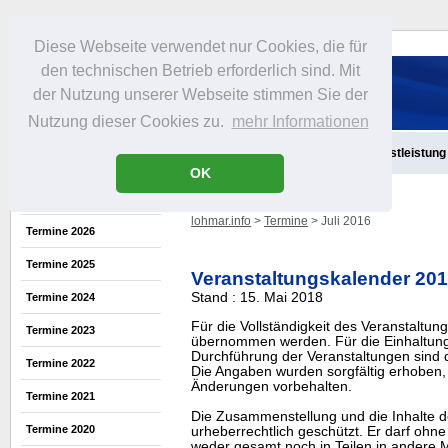
Diese Webseite verwendet nur Cookies, die für
den technischen Betrieb erforderlich sind. Mit
der Nutzung unserer Webseite stimmen Sie der
Nutzung dieser Cookies zu.
mehr Informationen
Aktuelles
Infos
Freizeit
Gastronomie
Handel
Dienstleistung
OK
lohmar.info
>
Termine
> Juli 2016
Termine 2026
Termine 2025
Veranstaltungskalender 20
Stand : 15. Mai 2018
Termine 2024
Für die Vollständigkeit des Veranstaltu
Termine 2023
übernommen werden. Für die Einhaltung
Durchführung der Veranstaltungen sind di
Termine 2022
Die Angaben wurden sorgfältig erhoben, 
Änderungen vorbehalten.
Termine 2021
Die Zusammenstellung und die Inhalte d
Termine 2020
urheberrechtlich geschützt. Er darf oh
weder gesamt noch in Teilen in ander