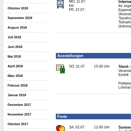
MO, 11.07.
Interna
bis
für Jug
Oktober 2018
FR, 22.07.
Eppendo
.
Veranst
September 2018
'Syndic
Teilnah
(Inform
August 2018
Juli 2018
Juni 2018
Ausstellungen
Mai 2018
April 2018
SO, 31.07.
15.00 Uhr
Stunt-
Veranst
Eintritt
.
März 2018
Parkpla
Februar 2018
Lohmar
Januar 2018
Dezember 2017
November 2017
Feste
Oktober 2017
SA, 02.07.
12.00 Uhr
Sommer