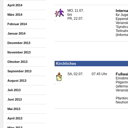
April 2014
MO, 11.07.
Interna
bis
März 2014
für Jug
FR, 22.07.
Eppendo
.
Veranst
Februar 2014
'Syndic
Teilnah
Januar 2014
(Inform
Dezember 2013
November 2013
Oktober 2013
Kirchliches
September 2013
SA, 02.07.
07.45 Uhr
Fußwal
Einstim
August 2013
Pilgerm
.
(altern
Juli 2013
Veranst
Pfarrki
Juni 2013
Neuhon
Mai 2013
April 2013
März 2013