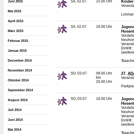
SA, 02.07.
15.00 Uhr
Kinder
Juni 2015
Veranst
.
Mai 2015
Lohmar
April 2015
SA, 02.07.
16.00 Uhr
Jugend
Hosent
März 2015
Vorstel
.
Neuhonr
Februar 2015
Veranst
Eintritt
Januar 2015
(weiter
Dezember 2014
'Baache
November 2014
SO, 03.07.
09.00 Uhr
27.
AD
bis
Veranst
Oktober 2014
20.00 Uhr
.
Parkpla
September 2014
SO, 03.07.
16.00 Uhr
Jugend
August 2014
Hosent
Vorstel
.
Juli 2014
Neuhonr
Veranst
Juni 2014
Eintritt
(weiter
Mai 2014
'Baache