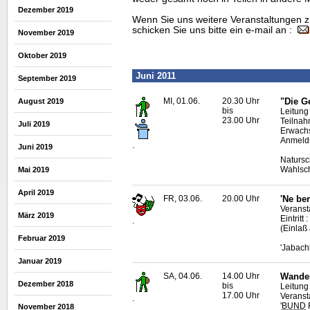
Dezember 2019
Wenn Sie uns weitere Veranstaltungen z
schicken Sie uns bitte ein e-mail an :
November 2019
Oktober 2019
Juni 2011
September 2019
MI, 01.06.
20.30 Uhr
"Die G
August 2019
bis
Leitung
23.00 Uhr
Teilnah
Juli 2019
Erwach
Anmeldu
.
Juni 2019
Natursc
Wahlsc
Mai 2019
April 2019
FR, 03.06.
20.00 Uhr
'Ne be
Veranst
März 2019
Eintrit
.
(Einlaß
Februar 2019
'Jabach
Januar 2019
SA, 04.06.
14.00 Uhr
Wander
Dezember 2018
bis
Leitung 
17.00 Uhr
Veransta
.
'
BUND
R
November 2018