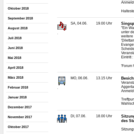
Anmeldu
Oktober 2018
Haltest
September 2018
SA, 04.06.
19.00 Uhr
Singspi
"Ein Wa
August 2018
unter d
.
weitere
Juli 2018
'Dilett
Evangel
Juni 2018
Scheide
Veranst
Eintritt 
Mai 2018
'Forum 
April 2018
März 2018
MO, 06.06.
13.15 Uhr
Besich
Veranst
Aggerta
.
Februar 2018
Anmeldu
Januar 2018
Treffpu
Wahlsc
Dezember 2017
DI, 07.06.
18.00 Uhr
Sitzun
November 2017
des St
Oktober 2017
Sitzung