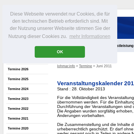
Diese Webseite verwendet nur Cookies, die für
den technischen Betrieb erforderlich sind. Mit
der Nutzung unserer Webseite stimmen Sie der
Nutzung dieser Cookies zu.
mehr Informationen
Aktuelles
Infos
Freizeit
Gastronomie
Handel
Dienstleistung
OK
lohmar.info
>
Termine
> Juni 2011
Termine 2026
Termine 2025
Veranstaltungskalender 20
Stand : 28. Oktober 2013
Termine 2024
Für die Vollständigkeit des Veranstaltu
Termine 2023
übernommen werden. Für die Einhaltung
Durchführung der Veranstaltungen sind di
Termine 2022
Die Angaben wurden sorgfältig erhoben, 
Änderungen vorbehalten.
Termine 2021
Die Zusammenstellung und die Inhalte d
Termine 2020
urheberrechtlich geschützt. Er darf oh
weder gesamt noch in Teilen in ander