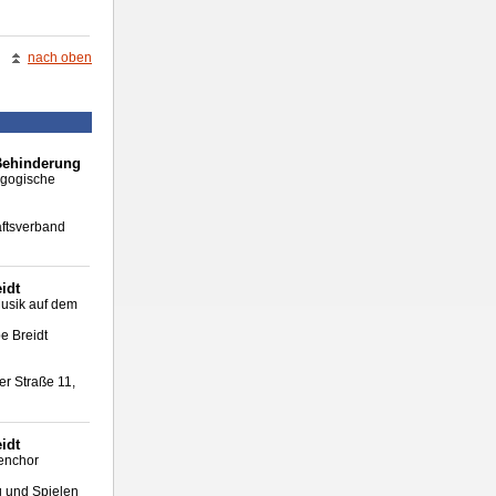
nach oben
Behinderung
agogische
ftsverband
idt
usik auf dem
e Breidt
er Straße 11,
idt
lenchor
g und Spielen