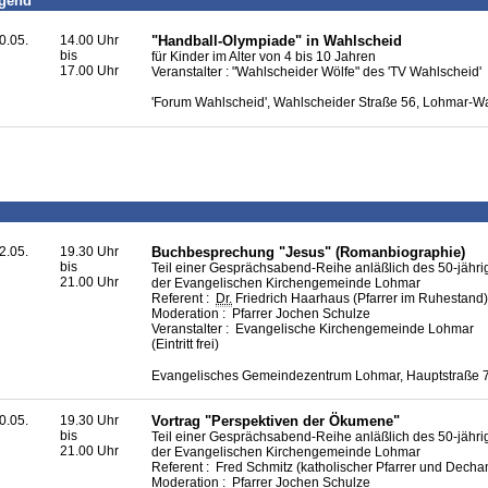
ugend
0.05.
14.00 Uhr
"Handball-Olympiade" in Wahlscheid
bis
für Kinder im Alter von 4 bis 10 Jahren
17.00 Uhr
Veranstalter : "Wahlscheider Wölfe" des 'TV Wahlscheid'
'Forum Wahlscheid', Wahlscheider Straße 56, Lohmar-W
2.05.
19.30 Uhr
Buchbesprechung "Jesus" (Romanbiographie)
bis
Teil einer Gesprächsabend-Reihe anläßlich des 50-jähr
21.00 Uhr
der Evangelischen Kirchengemeinde Lohmar
Referent :
Dr.
Friedrich Haarhaus (Pfarrer im Ruhestand)
Moderation : Pfarrer Jochen Schulze
Veranstalter : Evangelische Kirchengemeinde Lohmar
(Eintritt frei)
Evangelisches Gemeindezentrum Lohmar, Hauptstraße 
0.05.
19.30 Uhr
Vortrag "Perspektiven der Ökumene"
bis
Teil einer Gesprächsabend-Reihe anläßlich des 50-jähr
21.00 Uhr
der Evangelischen Kirchengemeinde Lohmar
Referent : Fred Schmitz (katholischer Pfarrer und Dechan
Moderation : Pfarrer Jochen Schulze