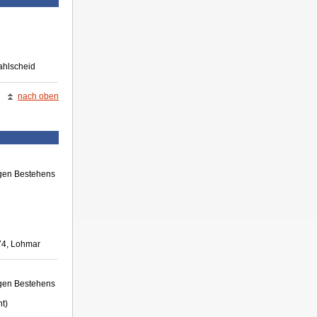
ahlscheid
nach oben
igen Bestehens
74, Lohmar
igen Bestehens
t)