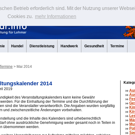
schen Betrieb erforderlich sind. Mit der Nutzung unserer Webse
Cookies zu.
mehr Informationen
mie
Handel
Dienstleistung
Handwerk
Gesundheit
Termine
Termine
> Mai 2014
ltungskalender 2014
Katego
ril 2019
Au
Aus
tändigkeit des Veranstaltungskalenders kann keine Gewähr
Fe
erden. Für die Einhaltung der Termine und die Durchführung der
Ge
en sind die Veranstalter verantwortlich. Die Angaben wurden sorgfältig
Kin
um und zwischenzeitliche Änderungen vorbehalten.
Kir
Le
tellung und die Inhalte des Kalenders sind urheberrechtlich
Mä
 darf ohne ausdrückliche Genehmigung weder gesamt noch in Teilen in
Mu
en übernommen werden.
Pol
Spo