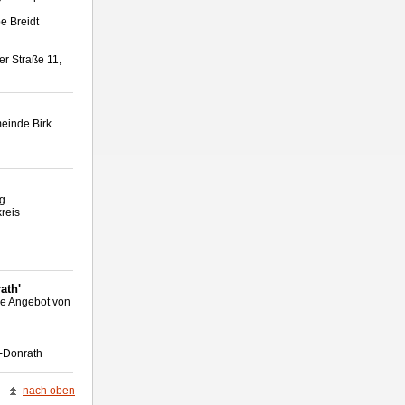
e Breidt
er Straße 11,
einde Birk
ag
kreis
ath'
wie Angebot von
r-Donrath
nach oben