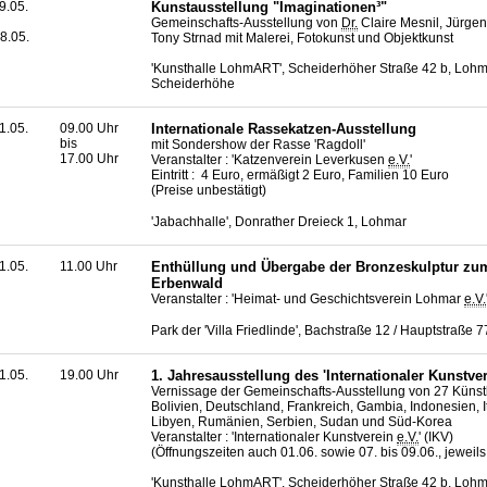
9.05.
Kunstausstellung "Imaginationen³"
Gemeinschafts-Ausstellung von
Dr.
Claire Mesnil, Jürgen
8.05.
Tony Strnad mit Malerei, Fotokunst und Objektkunst
'Kunsthalle LohmART', Scheiderhöher Straße 42 b, Lohm
Scheiderhöhe
1.05.
09.00 Uhr
Internationale Rassekatzen-Ausstellung
bis
mit Sondershow der Rasse '
Ragdoll
'
17.00 Uhr
Veranstalter : 'Katzenverein Leverkusen
e.V.
'
Eintritt : 4 Euro, ermäßigt 2 Euro, Familien 10 Euro
(Preise unbestätigt)
'Jabachhalle', Donrather Dreieck 1, Lohmar
1.05.
11.00 Uhr
Enthüllung und Übergabe der Bronzeskulptur z
Erbenwald
Veranstalter : 'Heimat- und Geschichtsverein Lohmar
e.V.
Park der 'Villa Friedlinde', Bachstraße 12 / Hauptstraße 
1.05.
19.00 Uhr
1. Jahresausstellung des 'Internationaler Kunstver
Vernissage der Gemeinschafts-Ausstellung von 27 Künst
Bolivien, Deutschland, Frankreich, Gambia, Indonesien, It
Libyen, Rumänien, Serbien, Sudan und Süd-Korea
Veranstalter : 'Internationaler Kunstverein
e.V.
' (IKV)
(Öffnungszeiten auch 01.06. sowie 07. bis 09.06., jeweil
'Kunsthalle LohmART', Scheiderhöher Straße 42 b, Lohm