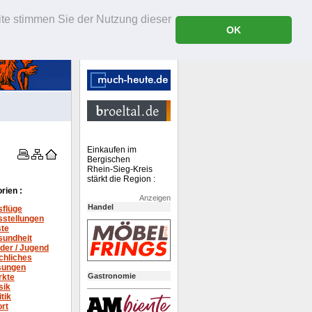
ite stimmen Sie der Nutzung dieser
OK
Einkaufen im
Bergischen
Rhein-Sieg-Kreis
stärkt die Region :
rien :
Anzeigen
Handel
sflüge
stellungen
ste
sundheit
der / Jugend
chliches
sungen
Gastronomie
rkte
sik
itik
rt