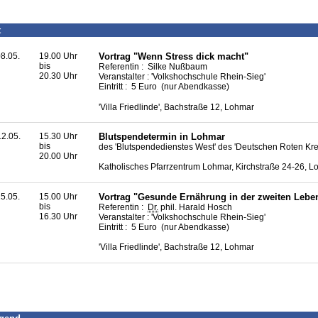
t
8.05.
19.00 Uhr
Vortrag "Wenn Stress dick macht"
bis
Referentin : Silke Nußbaum
20.30 Uhr
Veranstalter : 'Volkshochschule Rhein-Sieg'
Eintritt : 5 Euro (nur Abendkasse)
'Villa Friedlinde', Bachstraße 12, Lohmar
2.05.
15.30 Uhr
Blutspendetermin in Lohmar
bis
des 'Blutspendedienstes West' des 'Deutschen Roten Kre
20.00 Uhr
Katholisches Pfarrzentrum Lohmar, Kirchstraße 24-26, 
5.05.
15.00 Uhr
Vortrag "Gesunde Ernährung in der zweiten Leben
bis
Referentin :
Dr.
phil. Harald Hosch
16.30 Uhr
Veranstalter : 'Volkshochschule Rhein-Sieg'
Eintritt : 5 Euro (nur Abendkasse)
'Villa Friedlinde', Bachstraße 12, Lohmar