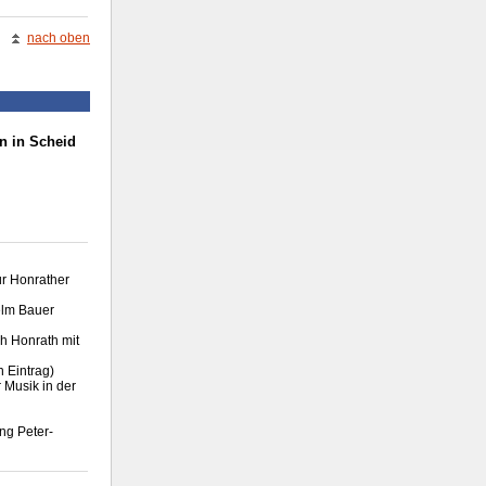
nach oben
n in Scheid
ür Honrather
elm Bauer
h Honrath mit
n Eintrag)
r Musik in der
ng Peter-