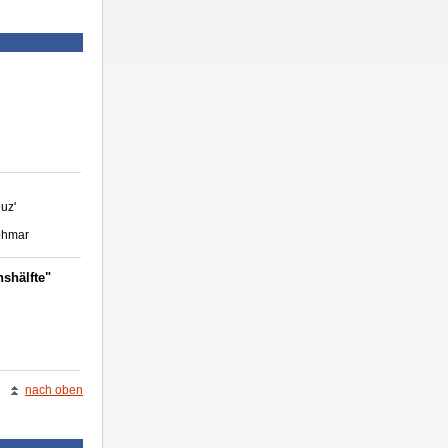
uz'
Lohmar
shälfte"
nach oben