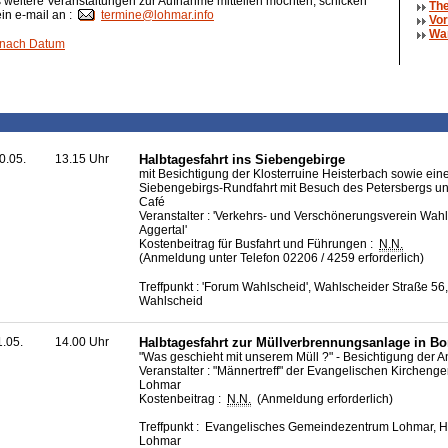
weitere Veranstaltungen zur Aufnahme mitteilen möchten, schicken
The
ein e-mail an :
termine@lohmar.info
Vor
Wa
 nach Datum
0.05.
13.15 Uhr
Halbtagesfahrt ins Siebengebirge
mit Besichtigung der Klosterruine Heisterbach sowie ein
Siebengebirgs-Rundfahrt mit Besuch des Petersbergs un
Café
Veranstalter : 'Verkehrs- und Verschönerungsverein Wahl
Aggertal'
Kostenbeitrag für Busfahrt und Führungen :
N.N.
(Anmeldung unter Telefon 02206 / 4259 erforderlich)
Treffpunkt : 'Forum Wahlscheid', Wahlscheider Straße 56
Wahlscheid
1.05.
14.00 Uhr
Halbtagesfahrt zur Müllverbrennungsanlage in B
"Was geschieht mit unserem Müll ?" - Besichtigung der A
Veranstalter : "Männertreff" der Evangelischen Kirchen
Lohmar
Kostenbeitrag :
N.N.
(Anmeldung erforderlich)
Treffpunkt : Evangelisches Gemeindezentrum Lohmar, H
Lohmar