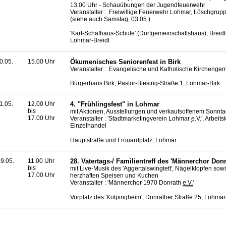
13.00 Uhr - Schauübungen der Jugendfeuerwehr
Veranstalter : Freiwillige Feuerwehr Lohmar, Löschgrupp
(siehe auch Samstag, 03.05.)
'Karl-Schafhaus-Schule' (Dorfgemeinschaftshaus), Breidt
Lohmar-Breidt
0.05.
15.00 Uhr
Ökumenisches Seniorenfest in Birk
Veranstalter : Evangelische und Katholische Kirchengem
Bürgerhaus Birk, Pastor-Biesing-Straße 1, Lohmar-Birk
1.05.
12.00 Uhr
4. "Frühlingsfest" in Lohmar
bis
mit Aktionen, Ausstellungen und verkaufsoffenem Sonnt
17.00 Uhr
Veranstalter : 'Stadtmarketingverein Lohmar
e.V.
', Arbeits
Einzelhandel
Hauptstraße und Frouardplatz, Lohmar
9.05.
11.00 Uhr
28. Vatertags-/ Familientreff des 'Männerchor Donr
bis
mit
Live
-Musik des 'Aggertalswingtett', Nägelklopfen so
17.00 Uhr
herzhaften Speisen und Kuchen
Veranstalter : 'Männerchor 1970 Donrath
e.V.
'
Vorplatz des 'Kolpingheim', Donrather Straße 25, Lohma