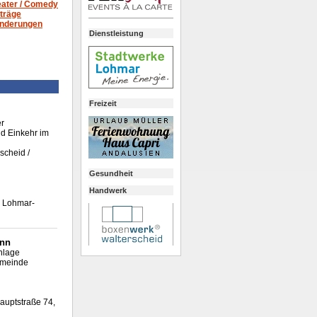
ater /
Comedy
träge
nderungen
Dienstleistung
Freizeit
er
d Einkehr im
scheid /
Gesundheit
Handwerk
, Lohmar-
onn
nlage
gemeinde
auptstraße 74,