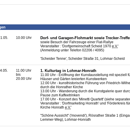
gen
1.05.
10.00 Uhr
Dorf- und Garagen-Flohmarkt sowie Trecker-Treffe
sowie Besuch der Fahrzeuge einer Fiat-Rallye
Veranstalter : 'Dorfgemeinschaft Scheid 1970
e.V.
'
(Anmeldung unter Telefon 02206 / 4095)
'Scheider Tenne', Scheider Straße 31, Lohmar-Scheid
4.05.
11.00 Uhr
1. Kulturtag in Lohmar-Honrath
bis
11.00 Uhr - Eröffnung der Kunstausstellung mit speziell f
20.00 Uhr
Häuser und Gärten kreierten Kunstwerken
12.00 Uhr - kunsthistorische Führung von Friedrich-Wilh
durch die Honrather Kirche
13.00 Uhr - Wanderung durch die Kunstgalerie quer durc
Pause zum Kaffeetrinken
17.00 Uhr - Konzert des 'Minetti Quartett' (siehe separate
Veranstalter : 'Dorfmarketing Honrath' und 'Förderkreis fü
Kirche Honrath
e.V.
'
"Schöne Aussicht" ('movendi'), Rösrather Straße 1 (Einga
Lemmer-Weg), Lohmar-Honrath