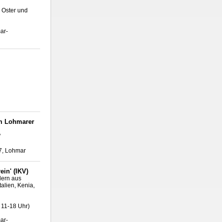
 Oster und
ar-
um Lohmarer
'
77, Lohmar
ein' (IKV)
lern aus
alien, Kenia,
s 11-18 Uhr)
ar-