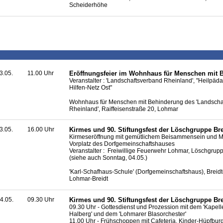
Scheiderhöhe
3.05.
11.00 Uhr
Eröffnungsfeier im Wohnhaus für Menschen mit 
Veranstalter : 'Landschaftsverband Rheinland', "Heilpäd
Hilfen-Netz Ost"
Wohnhaus für Menschen mit Behinderung des 'Landscha
Rheinland', Raiffeisenstraße 20, Lohmar
3.05.
16.00 Uhr
Kirmes und 90. Stiftungsfest der Löschgruppe Bre
Kirmeseröffnung mit gemütlichem Beisammensein und M
Vorplatz des Dorfgemeinschaftshauses
Veranstalter : Freiwillige Feuerwehr Lohmar, Löschgrupp
(siehe auch Sonntag, 04.05.)
'Karl-Schafhaus-Schule' (Dorfgemeinschaftshaus), Breidt
Lohmar-Breidt
4.05.
09.30 Uhr
Kirmes und 90. Stiftungsfest der Löschgruppe Bre
09.30 Uhr - Gottesdienst und Prozession mit dem 'Kapel
Halberg' und dem 'Lohmarer Blasorchester'
11.00 Uhr - Frühschoppen mit Cafeteria, Kinder-Hüpfbur