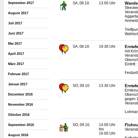
September 2017
SA, 08.10.
13.00 Uhr
Wande
Strecke
Veranst
.
August 2017
Aggerta
Anmeldu
Juli 2017
Treffpu
Juni 2017
Wahlsc
Mai 2017
SA, 08.10.
19.30 Uhr
Erntefe
mit Krö
April 2017
Veranst
.
Obersc
März 2017
Eintritt
Festzel
Februar 2017
Januar 2017
SO, 09.10.
13.30 Uhr
Erntef
Erntezu
Obersch
Dezember 2016
.
gegen 1
Veranst
November 2016
Lohmar-
Oktober 2016
SO, 09.10.
14.00 Uhr
Flohma
September 2016
bis
Veransta
16.00 Uhr
August 2016
Katholi