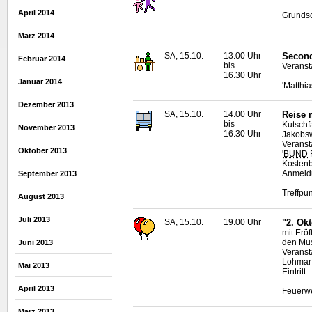
April 2014
Grundsc
.
März 2014
SA, 15.10.
13.00 Uhr
Second
Februar 2014
bis
Veranst
16.30 Uhr
Januar 2014
'Matthi
Dezember 2013
SA, 15.10.
14.00 Uhr
Reise 
bis
Kutschf
November 2013
16.30 Uhr
Jakobsw
.
Veransta
Oktober 2013
'
BUND
R
Kostenb
Anmeldu
September 2013
Treffpu
August 2013
Juli 2013
SA, 15.10.
19.00 Uhr
"2. Ok
mit Erö
den Mus
Juni 2013
.
Veranst
Lohma
Mai 2013
Eintritt
April 2013
Feuerwe
März 2013