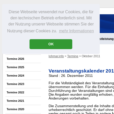
Diese Webseite verwendet nur Cookies, die für
den technischen Betrieb erforderlich sind. Mit
der Nutzung unserer Webseite stimmen Sie der
Nutzung dieser Cookies zu.
mehr Informationen
Aktuelles
Infos
Freizeit
Gastronomie
Handel
Dienstleistung
OK
lohmar.info
>
Termine
> Oktober 2011
Termine 2026
Termine 2025
Veranstaltungskalender 20
Stand : 26. Dezember 2011
Termine 2024
Für die Vollständigkeit des Veranstaltu
Termine 2023
übernommen werden. Für die Einhaltung
Durchführung der Veranstaltungen sind di
Termine 2022
Die Angaben wurden sorgfältig erhoben, 
Änderungen vorbehalten.
Termine 2021
Die Zusammenstellung und die Inhalte d
Termine 2020
urheberrechtlich geschützt. Er darf oh
weder gesamt noch in Teilen in ander