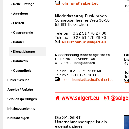
lohmar(at)salgert.eu
Neue Einträge
Angebote
Niederlassung Euskirchen
Schneppenheimer Weg 36-38
Freizeit
53881 Euskirchen
Gastronomie
Telefon : 0 22 51 / 78 27 90
Telefax : 0 22 51 / 78 28 93
euskirchen(at)salgert.eu
Handel
Dienstleistung
Niederlassung Mönchengladbach
Bu
Heinz-Nixdorf-Straße 14a
Bi
Handwerk
41179 Mönchengladbach
47
Gesundheit
Telefon : 0 21 61 / 5 73 88 60
Te
Telefax : 0 21 61 / 5 73 88 61
Te
moenchengladbach(at)salgert.eu
Links / Vereine
Anreise / Anfahrt
Straßensperrungen
Inhaltsverzeichnis
Die SALGERT
Kleinanzeigen
Unternehmensgruppe ist ein
eigenständiges