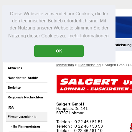
Diese Webseite verwendet nur Cookies, die für
den technischen Betrieb erforderlich sind. Mit
der Nutzung unserer Webseite stimmen Sie der
Nutzung dieser Cookies zu.
mehr Informationen
Aktuelles
Infos
Freizeit
Gastronomie
Handel
Dienstleistung
OK
lohmar.info
>
Dienstleistung
> Salgert GmbH (A
Aktuelles
Nachrichten-Archiv
Berichte
Regionale Nachrichten
Salgert GmbH
RSS
Hauptstraße 141
53797 Lohmar
Firmenverzeichnis
Telefon : 0 22 46 / 51 51
Telefon : 0 22 46 / 53 53
Ihr Firmeneintrag
Telefax : 0 22 46 / 81 10