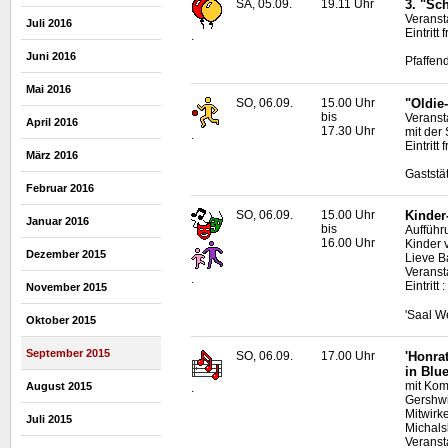
SA, 05.09.
19.11 Uhr
3. "Sc
Veranst
Juli 2016
Eintritt f
.
Juni 2016
Pfaffen
Mai 2016
SO, 06.09.
15.00 Uhr
"Oldie
bis
Veranst
April 2016
17.30 Uhr
mit der
.
Eintritt
März 2016
Gaststä
Februar 2016
SO, 06.09.
15.00 Uhr
Kinder
Januar 2016
bis
Aufführ
16.00 Uhr
Kinder 
Dezember 2015
Lieve B
Veranst
.
Eintritt
November 2015
'Saal W
Oktober 2015
September 2015
SO, 06.09.
17.00 Uhr
'Honra
in Blu
mit Kom
August 2015
.
Gershwi
Mitwirk
Juli 2015
Michals
Veransta