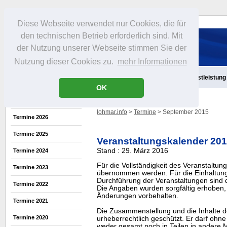
Diese Webseite verwendet nur Cookies, die für
den technischen Betrieb erforderlich sind. Mit
der Nutzung unserer Webseite stimmen Sie der
Nutzung dieser Cookies zu.
mehr Informationen
Aktuelles
Infos
Freizeit
Gastronomie
Handel
Dienstleistung
OK
lohmar.info
>
Termine
> September 2015
Termine 2026
Termine 2025
Veranstaltungskalender 20
Stand : 29. März 2016
Termine 2024
Für die Vollständigkeit des Veranstaltu
Termine 2023
übernommen werden. Für die Einhaltung
Durchführung der Veranstaltungen sind di
Termine 2022
Die Angaben wurden sorgfältig erhoben, 
Änderungen vorbehalten.
Termine 2021
Die Zusammenstellung und die Inhalte d
Termine 2020
urheberrechtlich geschützt. Er darf oh
weder gesamt noch in Teilen in ander