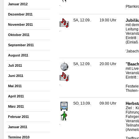
.
Januar 2012
Pfarrkir
Dezember 2011
SA, 12.09.
19.00 Uhr
Jubilä
November 2011
mit dem
Leitung
.
Veranst
Oktober 2011
Eintritt
(Einlaß
September 2011
'Jabach
August 2011
SA, 12.09.
20.00 Uhr
"Baach
Juli 2011
mit
Live
Veranst
Juni 2011
Eintritt
.
Festwie
Mai 2011
Tholen-
April 2011
SO, 13.09.
09.00 Uhr
Herbst
März 2011
Ziel : 
Führung
Fahrgem
Februar 2011
Veransta
.
Teilna
Januar 2011
(Anmeld
Termine 2010
Treffpu