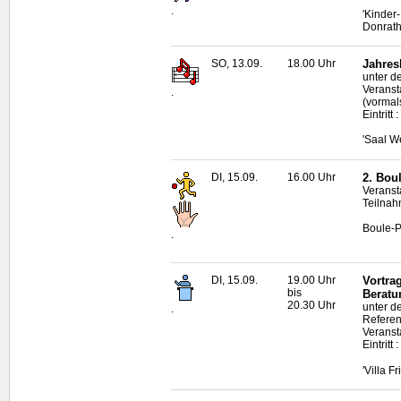
.
'Kinder
Donrat
SO, 13.09.
18.00 Uhr
Jahres
unter d
Veranst
.
(vormal
Eintritt
'Saal W
DI, 15.09.
16.00 Uhr
2.
Bou
Veranst
Teilnah
Boule
-P
.
DI, 15.09.
19.00 Uhr
Vortra
bis
Beratu
20.30 Uhr
unter d
.
Refere
Veranst
Eintrit
'Villa F