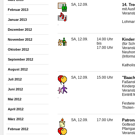
SA, 12.09.
14. Tr
mit Aus
Februar 2013
Veranst
Januar 2013
Lohmar-
.
Dezember 2012
SA, 12.09.
14.00 Uhr
Kinder
November 2012
bis
(für Sc
17.00 Uhr
Veransta
Oktober 2012
Neuhon
(Inform
September 2012
Katholi
August 2012
SA, 12.09.
15.00 Uhr
"Baach
Juli 2012
Faßanst
Kinder
Juni 2012
Veranst
Eintritt f
.
Mai 2012
Festwie
Tholen-
April 2012
März 2012
SA, 12.09.
17.00 Uhr
Patrona
Gottesd
Pfarrga
Februar 2012
Veranst