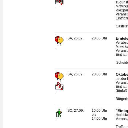
zugunste
Mitwirke
.
'die2pa
Veranst
Eintritt
Gaststä
SA, 26.09.
20.00 Uhr
Erntef
Verabsc
Mitwirk
.
Veranst
Eintritt
'Scheid
SA, 26.09.
20.00 Uhr
Oktobe
mit der
Veranst
Eintrit
(Einlaß
.
Bürgerh
SO, 27.09.
10.00 Uhr
"Einto
bis
Herbstw
14.00 Uhr
Veranst
.
Treffpu