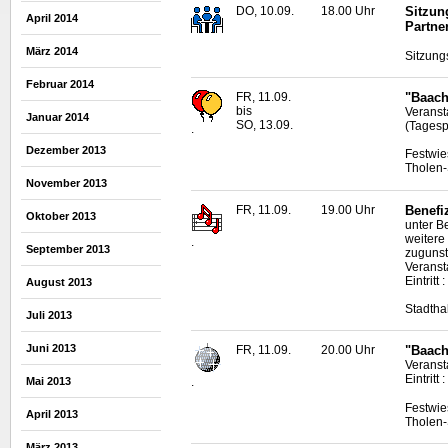
DO, 10.09.
18.00 Uhr
Sitzun
April 2014
Partne
März 2014
Sitzung
Februar 2014
FR, 11.09.
"Baach
bis
Veranst
Januar 2014
SO, 13.09.
(Tagesp
.
Dezember 2013
Festwie
Tholen-
November 2013
FR, 11.09.
19.00 Uhr
Benefi
Oktober 2013
unter B
weitere 
.
September 2013
zugunste
Veransta
Eintrit
August 2013
Stadtha
Juli 2013
Juni 2013
FR, 11.09.
20.00 Uhr
"Baach
Veranst
Eintritt
Mai 2013
.
Festwie
April 2013
Tholen-
März 2013