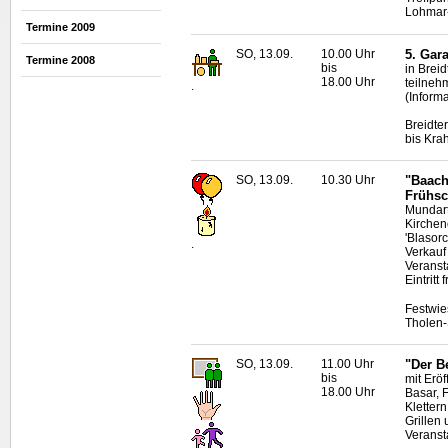
Lohmar-
Termine 2009
SO, 13.09.
10.00 Uhr
5. Gar
Termine 2008
bis
in Brei
18.00 Uhr
teilneh
.
(Inform
Breidte
bis Kra
SO, 13.09.
10.30 Uhr
"Baach
Frühs
Mundart
Kirchen
'Blasor
.
Verkauf
Veranst
Eintritt f
Festwie
Tholen-
SO, 13.09.
11.00 Uhr
"Der B
bis
mit Erö
18.00 Uhr
Basar, 
Kletter
Grillen
Veranst