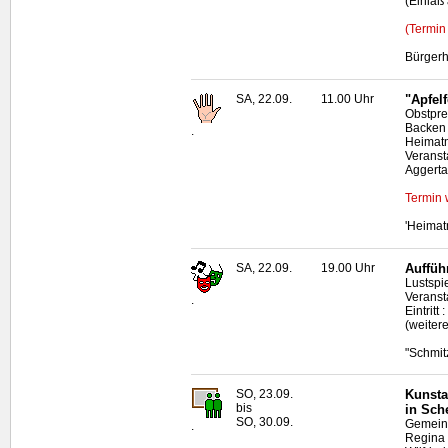
(Einlaß
(Termin
Bürgerh
SA, 22.09.
11.00 Uhr
"Apfel
Obstpre
Backen 
.
Heimat
Veranst
Aggerta
Termin 
'Heima
SA, 22.09.
19.00 Uhr
Auffüh
Lustspi
Veranst
.
Eintritt
(weiter
"Schmitz
SO, 23.09.
Kunsta
bis
in Sch
SO, 30.09.
Gemeins
.
Regina 