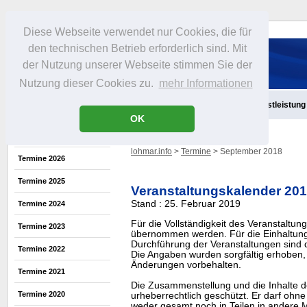
Diese Webseite verwendet nur Cookies, die für
den technischen Betrieb erforderlich sind. Mit
der Nutzung unserer Webseite stimmen Sie der
Nutzung dieser Cookies zu.
mehr Informationen
Aktuelles
Infos
Freizeit
Gastronomie
Handel
Dienstleistung
OK
lohmar.info
>
Termine
> September 2018
Termine 2026
Termine 2025
Veranstaltungskalender 20
Stand : 25. Februar 2019
Termine 2024
Für die Vollständigkeit des Veranstaltu
Termine 2023
übernommen werden. Für die Einhaltung
Durchführung der Veranstaltungen sind di
Termine 2022
Die Angaben wurden sorgfältig erhoben, 
Änderungen vorbehalten.
Termine 2021
Die Zusammenstellung und die Inhalte d
Termine 2020
urheberrechtlich geschützt. Er darf oh
weder gesamt noch in Teilen in ander