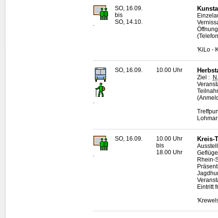
SO, 16.09.
Kunsta
bis
Einzela
SO, 14.10.
Verniss
.
Öffnung
(Telefo
'KiLo -
SO, 16.09.
10.00 Uhr
Herbst
Ziel :
N
Veransta
Teilna
(Anmeld
.
Treffpu
Lohmar-
SO, 16.09.
10.00 Uhr
Kreis-
bis
Ausstel
18.00 Uhr
Geflüge
.
Rhein-S
Präsent
Jagdhun
Veranst
Eintritt f
'Krewel