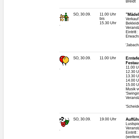
Breidt
SO, 30.09.
11.00 Uhr
"Mädel
bis
Verkauf
15.30 Uhr
Bekleid
.
Veransta
Eintritt
Erwachs
'Jabach
SO, 30.09.
11.00 Uhr
Erntef
Festau
11.00 U
.
12.30 U
13.30 U
14.00 U
15.00 U
Musik v
'Swingi
Veranst
'Scheid
SO, 30.09.
19.00 Uhr
Auffüh
Lustspi
Veranst
.
Eintritt
(weiter