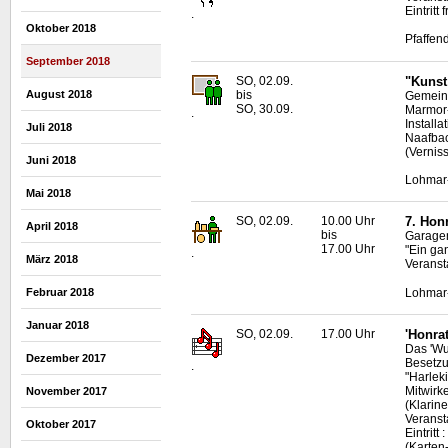
Eintritt f
.
Oktober 2018
Pfaffen
September 2018
SO, 02.09.
"Kunst
bis
August 2018
Gemeins
SO, 30.09.
Marmor-
.
Install
Juli 2018
Naafbac
(Vernis
Juni 2018
Lohmar-
Mai 2018
SO, 02.09.
10.00 Uhr
7. Hon
April 2018
bis
Garagen
17.00 Uhr
"Ein gan
.
März 2018
Veranst
Lohmar
Februar 2018
Januar 2018
SO, 02.09.
17.00 Uhr
'Honra
Das 'Wu
Dezember 2017
Besetzu
.
"Harlek
Mitwirk
November 2017
(Klarin
Veransta
Oktober 2017
Eintrit
(Karten