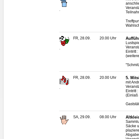
anschli
Veranst
.
Teilnah
Treffpu
Wahlsc
FR, 28.09.
20.00 Uhr
Auffüh
Lustspi
Veranst
.
Eintritt
(weiter
"Schmitz
FR, 28.09.
20.00 Uhr
5. Mit
mit And
Veranst
.
Eintritt
(Einlaß
Gaststä
SA, 29.09.
08.00 Uhr
Altkle
Sammlun
Säcke u
plazier
Abgabe-
Veranst