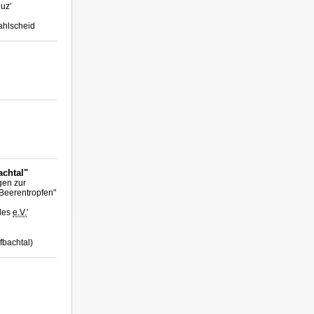
uz'
ahlscheid
chtal"
gen zur
Beerentropfen"
ales
e.V.
'
fbachtal)