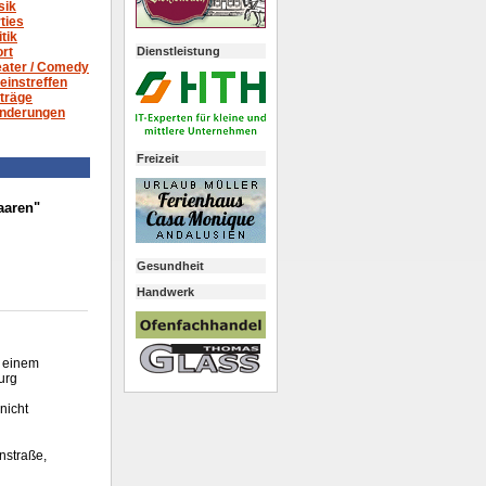
sik
ties
itik
Dienstleistung
rt
ater /
Comedy
einstreffen
träge
nderungen
Freizeit
aaren"
Gesundheit
Handwerk
n einem
urg
nicht
nstraße,