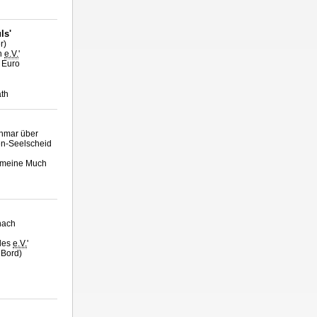
ls'
r)
th
e.V.
'
5 Euro
th
ohmar über
en-Seelscheid
Gemeine Much
nach
ales
e.V.
'
 Bord)