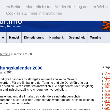
schen Betrieb erforderlich sind. Mit der Nutzung unserer Webse
Cookies zu.
mehr Informationen
mie
Handel
Dienstleistung
Handwerk
Gesundheit
Termine
Termine
> Termine 2008
ltungskalender 2008
Katego
ugust 2011
Ak
Au
tändigkeit des Veranstaltungskalenders kann keine Gewähr
Aus
erden. Für die Einhaltung der Termine und die Durchführung der
Fe
en sind die Veranstalter verantwortlich. Die Angaben wurden sorgfältig
Fil
um und zwischenzeitliche Änderungen vorbehalten.
Ge
Ka
tellung und die Inhalte des Kalenders sind urheberrechtlich
Kin
 darf ohne ausdrückliche Genehmigung weder gesamt noch in Teilen in
Kir
en übernommen werden.
Le
Mä