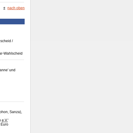
nach oben
scheid /
mar-Wahlscheid
Kanne' und
aphon, Sanza),
th
e.V.
'
5 Euro