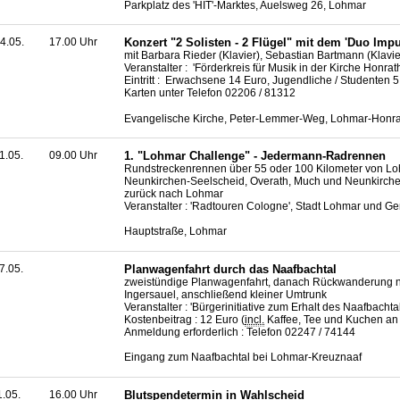
Parkplatz des 'HIT'-Marktes, Auelsweg 26, Lohmar
4.05.
17.00 Uhr
Konzert "2 Solisten - 2 Flügel" mit dem 'Duo Impu
mit Barbara Rieder (Klavier), Sebastian Bartmann (Klavie
Veranstalter : 'Förderkreis für Musik in der Kirche Honra
Eintritt : Erwachsene 14 Euro, Jugendliche / Studenten 
Karten unter Telefon 02206 / 81312
Evangelische Kirche, Peter-Lemmer-Weg, Lohmar-Honra
1.05.
09.00 Uhr
1. "Lohmar
Challenge
" - Jedermann-Radrennen
Rundstreckenrennen über 55 oder 100 Kilometer von L
Neunkirchen-Seelscheid, Overath, Much und Neunkirch
zurück nach Lohmar
Veranstalter : 'Radtouren Cologne', Stadt Lohmar und 
Hauptstraße, Lohmar
7.05.
Planwagenfahrt durch das Naafbachtal
zweistündige Planwagenfahrt, danach Rückwanderung 
Ingersauel, anschließend kleiner Umtrunk
Veranstalter : 'Bürgerinitiative zum Erhalt des Naafbacht
Kostenbeitrag : 12 Euro (
incl.
Kaffee, Tee und Kuchen an
Anmeldung erforderlich : Telefon 02247 / 74144
Eingang zum Naafbachtal bei Lohmar-Kreuznaaf
1.05.
16.00 Uhr
Blutspendetermin in Wahlscheid