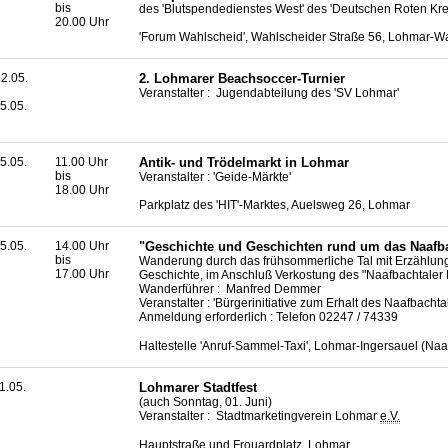
bis
des 'Blutspendedienstes West' des 'Deutschen Roten Kre
20.00 Uhr
'Forum Wahlscheid', Wahlscheider Straße 56, Lohmar-W
2.05.
2. Lohmarer
Beachsoccer
-Turnier
Veranstalter : Jugendabteilung des 'SV Lohmar'
5.05.
5.05.
11.00 Uhr
Antik- und Trödelmarkt in Lohmar
bis
Veranstalter : 'Geide-Märkte'
18.00 Uhr
Parkplatz des 'HIT'-Marktes, Auelsweg 26, Lohmar
5.05.
14.00 Uhr
"Geschichte und Geschichten rund um das Naafba
bis
Wanderung durch das frühsommerliche Tal mit Erzählun
17.00 Uhr
Geschichte, im Anschluß Verkostung des "Naafbachtaler 
Wanderführer : Manfred Demmer
Veranstalter : 'Bürgerinitiative zum Erhalt des Naafbacht
Anmeldung erforderlich : Telefon 02247 / 74339
Haltestelle 'Anruf-Sammel-Taxi', Lohmar-Ingersauel (Naa
1.05.
Lohmarer Stadtfest
(auch Sonntag, 01. Juni)
Veranstalter : Stadtmarketingverein Lohmar
e.V.
Hauptstraße und Frouardplatz, Lohmar