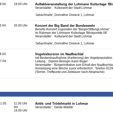
9.04.
18.00 Uhr
Auftaktveranstaltung der Lohmarer Kulturtage 'Bli
Veranstalter : Kulturamt der Stadt Lohmar
'Jabachhalle', Donrather Dreieck 1, Lohmar
5.04.
20.00 Uhr
Konzert der Big Band der Bundeswehr
Benefiz-Konzert zugunsten der 'BürgerStiftungLohmar'
im Rahmen der Lohmarer Kulturtage 'Blickpunkte 08'
Veranstalter : Kulturamt der Stadt Lohmar
'Jabachhalle', Donrather Dreieck 1, Lohmar
6.04.
Vogelexkursion im Naafbachtal
mit Bestandsaufnahme (Kartierung) der Vogelpopulation
7.04.
Leitung : Diplom-Biologin Karin Bügel
Veranstalter : 'Bürgerinitiative zum Erhalt des Naafbacht
Anmeldung eine Woche zuvor erforderlich : Telefon 022
(Termin, Treffpunkt und Zeitdauer nach Absprache)
1.05.
11.00 Uhr
Antik- und Trödelmarkt in Lohmar
bis
Veranstalter : 'Geide-Märkte'
18.00 Uhr