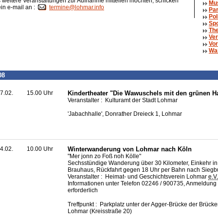
weitere Veranstaltungen zur Aufnahme mitteilen möchten, schicken
Mu
ein e-mail an :
termine@lohmar.info
Par
Pol
Spo
The
Ver
Vor
Wa
08
7.02.
15.00 Uhr
Kindertheater "Die Wawuschels mit den grünen H
Veranstalter : Kulturamt der Stadt Lohmar
'Jabachhalle', Donrather Dreieck 1, Lohmar
4.02.
10.00 Uhr
Winterwanderung von Lohmar nach Köln
"Mer jonn zo Foß noh Kölle"
Sechsstündige Wanderung über 30 Kilometer, Einkehr i
Brauhaus, Rückfahrt gegen 18 Uhr per Bahn nach Siegb
Veranstalter : Heimat- und Geschichtsverein Lohmar
e.V.
Informationen unter Telefon 02246 / 900735, Anmeldung 
erforderlich
Treffpunkt : Parkplatz unter der Agger-Brücke der Brücke
Lohmar (Kreisstraße 20)