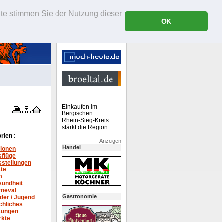
ite stimmen Sie der Nutzung dieser
OK
Einkaufen im
Bergischen
Rhein-Sieg-Kreis
stärkt die Region :
rien :
Anzeigen
Handel
tionen
sflüge
stellungen
ste
m
sundheit
rneval
Gastronomie
der / Jugend
chliches
sungen
rkte