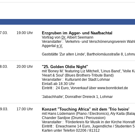
7.03.
19.00 Uhr
Erzgruben im Agger- und Naafbachtal
Vortrag von
Dr.
Albert Seemann
Veranstalter : Verkehrs- und Verschönerungsverein Wahl
Aggertal
e.V.
Gaststätte 'Zur alten Linde', Bartholomäusstraße 8, Loh
8.03.
20.00 Uhr
"25. Golden Oldie Night"
mit 'Boney M.'
featuring
Liz Mitchell
, 'Linus Band', 'Volle 
'Heart & Soul' (
Blues
Brothers-Tribute Band)
Veranstalter : Kulturamt der Stadt Lohmar
Einlaß ab 18.30 Uhr
Eintritt : 24 Euro, Vorverkauf über
www.bonnticket.de
'Jabachhalle', Donrather Dreieck 1, Lohmar
9.03.
17.00 Uhr
Konzert "Touching Africa" mit dem 'Trio
Ivoire
'
mit Hans Lüdemann (Piano /
Electronics
), Aly Kaita (Bal
Chander Sardjoe (
Drums
/
Percussion
)
Veranstalter : 'Förderkreis für Musik in der Kirche Honra
Eintritt : Erwachsene 14 Euro, Jugendliche / Studenten 
Karten unter Telefon 02206 / 81312