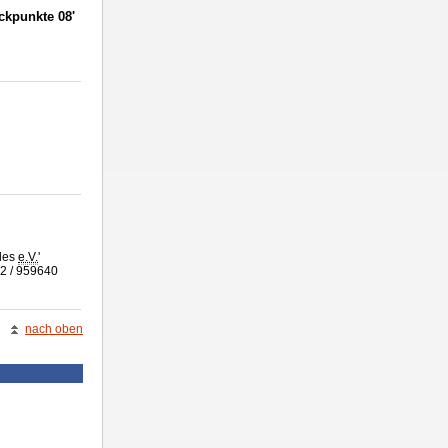
ckpunkte 08'
ales
e.V.
'
92 / 959640
nach oben