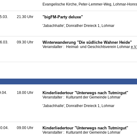
Evangelische Kirche, Peter-Lemmer-Weg, Lohmar-Honra
5.03.
21.30 Uhr
"bigFM-Party deluxe"
'Jabachhalle', Donrather Dreieck 1, Lohmar
6.03.
09.30 Uhr
Winterwanderung "Die südliche Wahner Heide"
Veranstalter : Heimat- und Geschichtsverein Lohmar
e.V.
9.04.
18.00 Uhr
Kinderliedertour "Unterwegs nach Tutmirgut"
Veranstalter : Kulturamt der Gemeinde Lohmar
'Jabachhalle', Donrather Dreieck 1, Lohmar
0.04.
09.00 Uhr
Kinderliedertour "Unterwegs nach Tutmirgut"
Veranstalter : Kulturamt der Gemeinde Lohmar