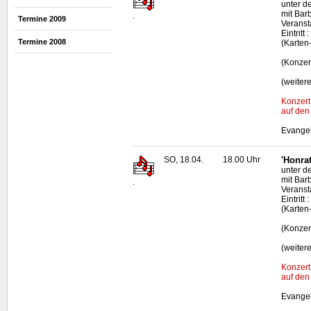
unter d
mit Bar
.
Termine 2009
Veransta
Eintrit
Termine 2008
(Karten
(Konzer
(weiter
Konzert
auf den
Evangel
SO, 18.04.
18.00 Uhr
'Honra
unter d
mit Bar
.
Veransta
Eintrit
(Karten
(Konzer
(weiter
Konzert
auf den
Evangel