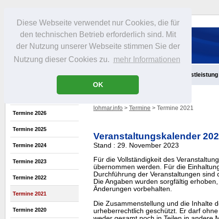
Diese Webseite verwendet nur Cookies, die für
den technischen Betrieb erforderlich sind. Mit
der Nutzung unserer Webseite stimmen Sie der
Nutzung dieser Cookies zu.
mehr Informationen
Aktuelles
Infos
Freizeit
Gastronomie
Handel
Dienstleistung
OK
lohmar.info
>
Termine
> Termine 2021
Termine 2026
Termine 2025
Veranstaltungskalender 20
Stand : 29. November 2023
Termine 2024
Für die Vollständigkeit des Veranstaltu
Termine 2023
übernommen werden. Für die Einhaltung
Durchführung der Veranstaltungen sind di
Termine 2022
Die Angaben wurden sorgfältig erhoben, 
Änderungen vorbehalten.
Termine 2021
Die Zusammenstellung und die Inhalte d
Termine 2020
urheberrechtlich geschützt. Er darf oh
weder gesamt noch in Teilen in ander