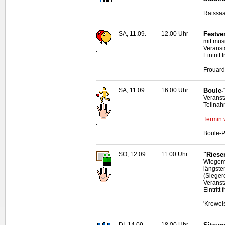
Ratssaa
SA, 11.09.
12.00 Uhr
Festve
mit mus
Veranst
.
Eintritt f
Frouard
SA, 11.09.
16.00 Uhr
Boule
-
Veranst
Teilnah
Termin 
.
Boule
-P
SO, 12.09.
11.00 Uhr
"Riese
Wiegeme
längste
(Sieger
Veransta
.
Eintritt f
'Krewel
DI, 14.09.
18.00 Uhr