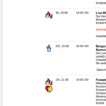
Dorfpla
MI, 18.08.
19.00 Uhr
Live
-M
Der Hen
Musiker
.
Eintritt f
Veranst
Gaststä
DO, 19.08.
18.00 Uhr
Bürger
Numme
Der Lan
.
umfaßt 
(Staats
die auß
'Jabach
SA, 21.08.
19.00 Uhr
Festak
Mitwirk
Kirchen
'Eintra
Schöpe 
.
Moderat
Veranst
Eintritt