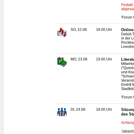
Festakt
abgesag
'Forum 
SO, 22.08.
18.00 Uhr
Online
Debüt-T
in der 
.
Rockba
Livestr
MO, 23.08.
19.00 Uhr
Litera
Mitwirk
("Querb
.
und Kla
"Schüer
Veranst
Eintritt
Stadtbi
'Forum 
DI, 24.08.
18.00 Uhr
Sitzun
des St
Achtung
'Jabach