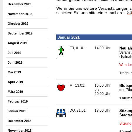
Dezember 2019
Wenn Sie uns weitere Veranstaltungen z
schicken Sie uns bitte ein e-mail an :
November 2019
Oktober 2019
September 2019
Januar 2021
August 2019
FR, 01.01.
14.00 Uhr
Neujah
Veransta
Juli 2019
(Teilna
.
Juni 2019
Wanderu
Mai 2019
Treffpun
April 2019
MI, 13.01.
16.00 Uhr
Blutsp
bis
des 'Bl
März 2019
20.00 Uhr
'Forum 
Februar 2019
DO, 21.01.
18.00 Uhr
Sitzun
Januar 2019
Stadtr
Dezember 2018
Sitzung
November 2018
Bürgerh